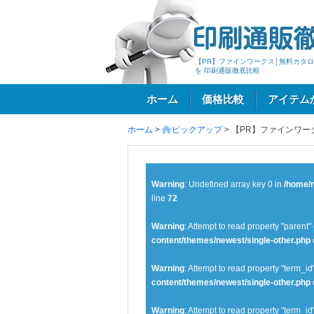
【PR】ファインワークス│無料カタロ
を 印刷通販徹底比較
ホーム
価格比較
アイテム
ホーム
>
ピックアップ
>
【PR】ファインワー
ログイン
Warning
: Undefined array key 0 in
/home/n
line
72
Warning
: Attempt to read property "parent"
content/themes/newest/single-other.php
Warning
: Attempt to read property "term_id
content/themes/newest/single-other.php
Warning
: Attempt to read property "term_id