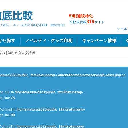
印刷通販特化
319
比較表掲載
サイト
グ請求 ～ ネット印刷の可能な印刷物・価格や評判
シール
から探す
ノベルティ・グッズ印刷
キャンペーン情報
クス│無料カタログ請求
atuna2023/public_html/natuna/wp-content/themes/newest/single-other.php
on
 on null in
/home/natuna2023/public_html/natuna/wp-
on line
75
" on null in
/home/natuna2023/public_html/natuna/wp-
on line
80
" on null in
/home/natuna2023/public_html/natuna/wp-