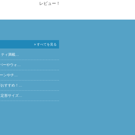
レビュー！
» すべてを見る
リティ満載…
バーやウォ…
ペーンやチ…
がおすすめ！…
に定形サイズ…