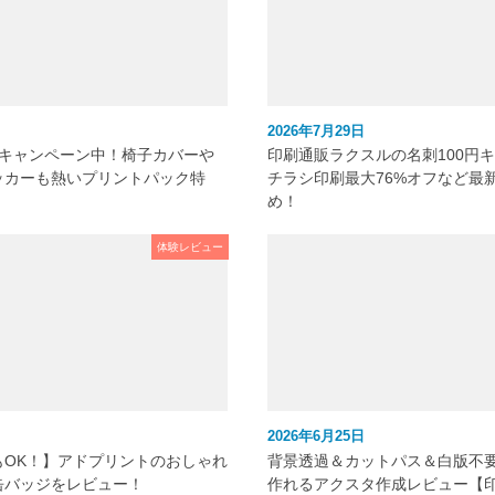
2026年7月29日
元キャンペーン中！椅子カバーや
印刷通販ラクスルの名刺100円
ッカーも熱いプリントパック特
チラシ印刷最大76%オフなど最
め！
体験レビュー
2026年6月25日
もOK！】アドプリントのおしゃれ
背景透過＆カットパス＆白版不
缶バッジをレビュー！
作れるアクスタ作成レビュー【