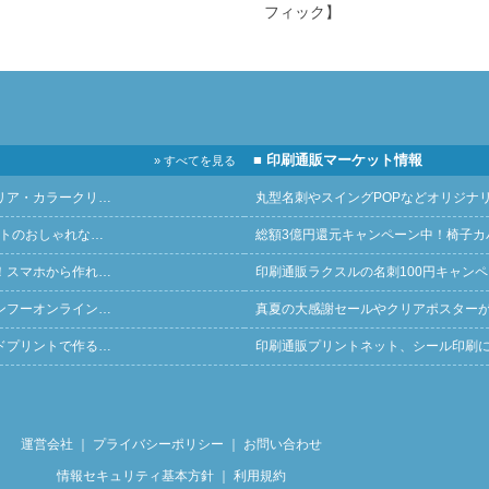
フィック】
■ 印刷通販マーケット情報
» すべてを見る
リア・カラークリ…
丸型名刺やスイングPOPなどオリジナ
ントのおしゃれな…
総額3億円還元キャンペーン中！椅子カ
！スマホから作れ…
印刷通販ラクスルの名刺100円キャン
ンフーオンライン…
真夏の大感謝セールやクリアポスター
ドプリントで作る…
印刷通販プリントネット、シール印刷
運営会社
｜
プライバシーポリシー
｜
お問い合わせ
情報セキュリティ基本方針
｜
利用規約