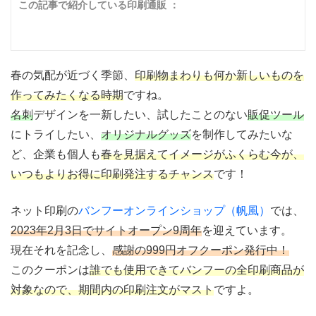
この記事で紹介している印刷通販 ：
春の気配が近づく季節、
印刷物まわりも何か新しいものを
作ってみたくなる時期
ですね。
名刺
デザインを一新したい、試したことのない
販促ツール
にトライしたい、
オリジナルグッズ
を制作してみたいな
ど、企業も個人も
春を見据えてイメージがふくらむ今が、
いつもよりお得に印刷発注するチャンス
です！
ネット印刷の
バンフーオンラインショップ（帆風）
では、
2023年2月3日でサイトオープン9周年
を迎えています。
現在それを記念し、
感謝の999円オフクーポン発行中！
このクーポンは
誰でも使用できてバンフーの全印刷商品が
対象なので、期間内の印刷注文がマスト
ですよ。