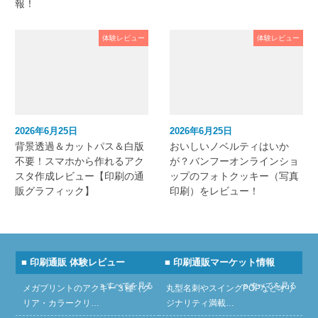
報！
体験レビュー
体験レビュー
2026年6月25日
2026年6月25日
背景透過＆カットパス＆白版
おいしいノベルティはいか
不要！スマホから作れるアク
が？バンフーオンラインショ
スタ作成レビュー【印刷の通
ップのフォトクッキー（写真
販グラフィック】
印刷）をレビュー！
■ 印刷通販 体験レビュー
■ 印刷通販マーケット情報
» すべてを見る
» すべてを見る
メガプリントのアクキー３種（ク
丸型名刺やスイングPOPなどオリ
リア・カラークリ…
ジナリティ満載…