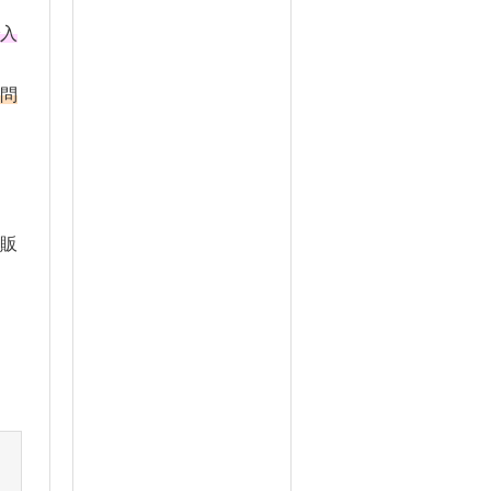
入
問
販