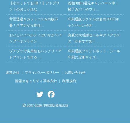
【小ロットでもOK！】アドプリ
総額3億円還元キャンペーン中！
ントのおしゃれな…
椅子カバーやウォ…
背景透過＆カットパス＆白版不
印刷通販ラクスルの名刺100円キ
要！スマホから作れ…
ャンペーンやチ…
おいしいノベルティはいかが？バ
真夏の大感謝セールやクリアポス
ンフーオンライン…
ターがおすすめ！…
プチプラで実用性もバッチリ！ア
印刷通販プリントネット、シール
ドプリントで作る…
印刷に定形サイズ…
運営会社
｜
プライバシーポリシー
｜
お問い合わせ
情報セキュリティ基本方針
｜
利用規約
2007-2026 印刷通販徹底比較