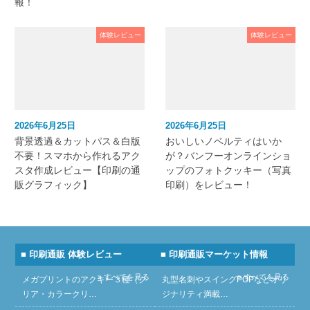
報！
体験レビュー
体験レビュー
2026年6月25日
2026年6月25日
背景透過＆カットパス＆白版
おいしいノベルティはいか
不要！スマホから作れるアク
が？バンフーオンラインショ
スタ作成レビュー【印刷の通
ップのフォトクッキー（写真
販グラフィック】
印刷）をレビュー！
■ 印刷通販 体験レビュー
■ 印刷通販マーケット情報
» すべてを見る
» すべてを見る
メガプリントのアクキー３種（ク
丸型名刺やスイングPOPなどオリ
リア・カラークリ…
ジナリティ満載…