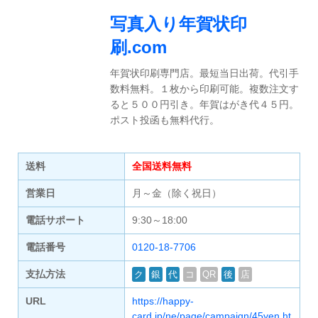
写真入り年賀状印
刷.com
年賀状印刷専門店。最短当日出荷。代引手
数料無料。１枚から印刷可能。複数注文す
ると５００円引き。年賀はがき代４５円。
ポスト投函も無料代行。
送料
全国送料無料
営業日
月～金（除く祝日）
電話サポート
9:30～18:00
電話番号
0120-18-7706
支払方法
ク
銀
代
コ
QR
後
店
URL
https://happy-
card.jp/ne/page/campaign/45yen.ht