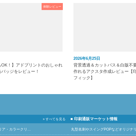
体験レビュー
2026年6月25日
もOK！】アドプリントのおしゃれ
背景透過＆カットパス＆白版不
缶バッジをレビュー！
作れるアクスタ作成レビュー【
フィック】
■ 印刷通販マーケット情報
» すべてを見る
リア・カラークリ…
丸型名刺やスイングPOPなどオリジナ