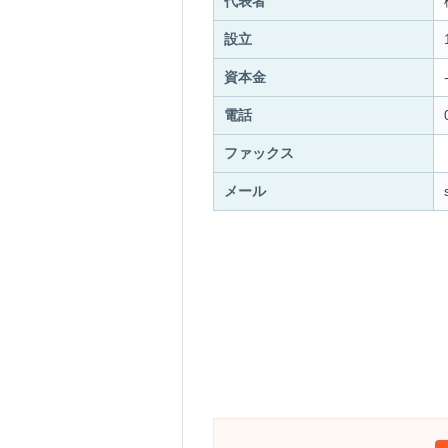
代表者
設立
資本金
電話
ファックス
メール