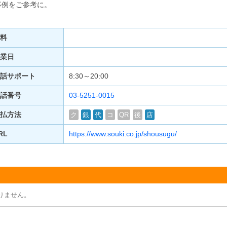
事例をご参考に。
料
業日
話サポート
8:30～20:00
話番号
03-5251-0015
払方法
ク
銀
代
コ
QR
後
店
RL
https://www.souki.co.jp/shousugu/
りません。