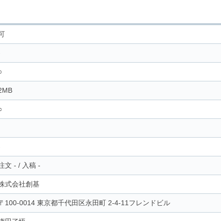
可
-
○
2MB
○
-
注文
-
/
入稿
-
株式会社創基
〒100-0014 東京都千代田区永田町 2-4-11フレンドビル