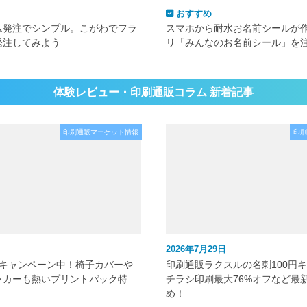
おすすめ
ム発注でシンプル。こがわでフラ
スマホから耐水お名前シールが
発注してみよう
リ「みんなのお名前シール」を
体験レビュー・印刷通販コラム 新着記事
印刷通販マーケット情報
印刷
2026年7月29日
元キャンペーン中！椅子カバーや
印刷通販ラクスルの名刺100円
ッカーも熱いプリントパック特
チラシ印刷最大76%オフなど最
め！