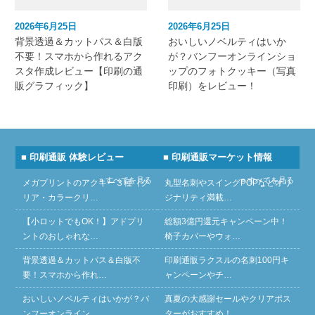
2026年6月25日
2026年6月25日
背景透過＆カットパス＆白版
おいしいノベルティはいか
不要！スマホから作れるアク
が？バンフーオンラインショ
スタ作成レビュー【印刷の通
ップのフォトクッキー（写真
販グラフィック】
印刷）をレビュー！
■ 印刷通販 体験レビュー
■ 印刷通販マーケット情報
» すべてを見る
» すべてを見る
メガプリントのアクキー３種（ク
丸型名刺やスイングPOPなどオリ
リア・カラークリ…
ジナリティ満載…
【小ロットでもOK！】アドプリ
総額3億円還元キャンペーン中！
ントのおしゃれな…
椅子カバーやウォ…
背景透過＆カットパス＆白版不
印刷通販ラクスルの名刺100円キ
要！スマホから作れ…
ャンペーンやチ…
おいしいノベルティはいかが？バ
真夏の大感謝セールやクリアポス
ンフーオンライン…
ターがおすすめ！…