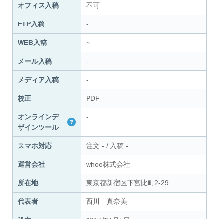
オフィス入稿
不可
FTP入稿
-
WEB入稿
○
メール入稿
-
メディア入稿
-
校正
PDF
オンラインデ
-
ザインツール
スマホ対応
注文
-
/
入稿
-
運営会社
whoo株式会社
所在地
東京都新宿区下宮比町2-29
代表者
西川 真奈美