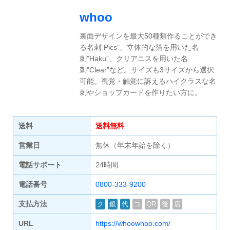
whoo
裏面デザインを最大50種類作ることができ
る名刺”Pics”、立体的な箔を用いた名
刺”Haku”、クリアニスを用いた名
刺”Clear”など。サイズも3サイズから選択
可能。視覚・触覚に訴えるハイクラスな名
刺やショップカードを作りたい方に。
送料
送料無料
営業日
無休（年末年始を除く）
電話サポート
24時間
電話番号
0800-333-9200
支払方法
ク
銀
代
コ
QR
後
店
URL
https://whoowhoo.com/