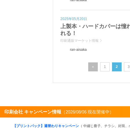
2025年05月20日
上製本・ハードカバーは憧
れる！
印刷通販マーケット情報
ran-aisaka
«
1
2
3
印刷会社 キャンペーン情報
（2026/08/06 現在開催中）
【プリントパック】週替わりキャンペーン
（ 中綴じ冊子、チラシ、封筒、