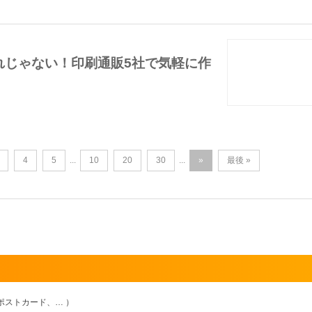
れじゃない！印刷通販5社で気軽に作
4
5
10
20
30
»
最後 »
...
...
ポストカード、… ）