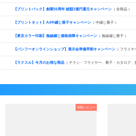
【プリントパック】創業56周年 総額3億円還元キャンペーン
（ 全商品 ）
【プリントネット】A4中綴じ冊子キャンペーン
（ 中綴じ冊子 ）
【東京カラー印刷】無線綴じ価格保障キャンペーン
（ 無線綴じ冊子 ）
【バンフーオンラインショップ】展示会準備早割キャンペーン
（ フライヤ
【ラクスル】今月のお得な商品
（ チラシ・フライヤー、冊子・カタログ、
体験レビュー