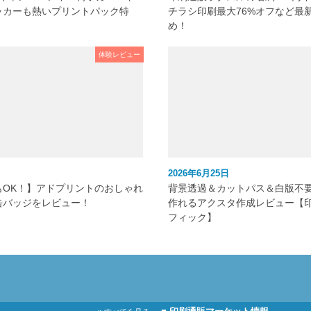
ッカーも熱いプリントパック特
チラシ印刷最大76%オフなど最
め！
体験レビュー
2026年6月25日
もOK！】アドプリントのおしゃれ
背景透過＆カットパス＆白版不
缶バッジをレビュー！
作れるアクスタ作成レビュー【
フィック】