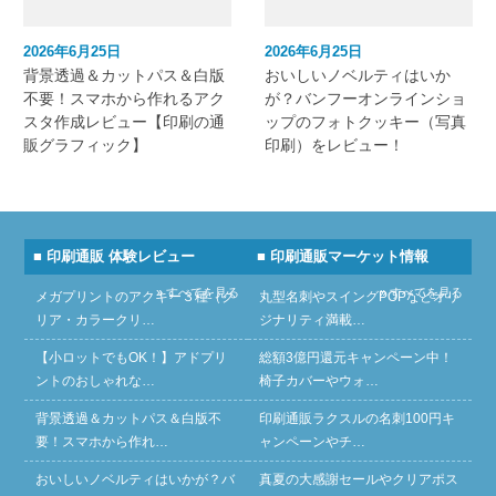
2026年6月25日
2026年6月25日
背景透過＆カットパス＆白版
おいしいノベルティはいか
不要！スマホから作れるアク
が？バンフーオンラインショ
スタ作成レビュー【印刷の通
ップのフォトクッキー（写真
販グラフィック】
印刷）をレビュー！
■ 印刷通販 体験レビュー
■ 印刷通販マーケット情報
» すべてを見る
» すべてを見る
メガプリントのアクキー３種（ク
丸型名刺やスイングPOPなどオリ
リア・カラークリ…
ジナリティ満載…
【小ロットでもOK！】アドプリ
総額3億円還元キャンペーン中！
ントのおしゃれな…
椅子カバーやウォ…
背景透過＆カットパス＆白版不
印刷通販ラクスルの名刺100円キ
要！スマホから作れ…
ャンペーンやチ…
おいしいノベルティはいかが？バ
真夏の大感謝セールやクリアポス