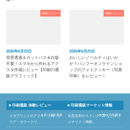
体験レビュー
体験レビュー
2026年6月25日
2026年6月25日
背景透過＆カットパス＆白版
おいしいノベルティはいか
不要！スマホから作れるアク
が？バンフーオンラインショ
スタ作成レビュー【印刷の通
ップのフォトクッキー（写真
販グラフィック】
印刷）をレビュー！
■ 印刷通販 体験レビュー
■ 印刷通販マーケット情報
» すべてを見る
» すべてを見る
メガプリントのアクキー３種（ク
丸型名刺やスイングPOPなどオリ
リア・カラークリ…
ジナリティ満載…