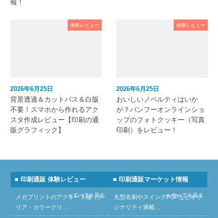
報！
体験レビュー
体験レビュー
2026年6月25日
2026年6月25日
背景透過＆カットパス＆白版
おいしいノベルティはいか
不要！スマホから作れるアク
が？バンフーオンラインショ
スタ作成レビュー【印刷の通
ップのフォトクッキー（写真
販グラフィック】
印刷）をレビュー！
■ 印刷通販 体験レビュー
■ 印刷通販マーケット情報
» すべてを見る
» すべてを見る
メガプリントのアクキー３種（ク
丸型名刺やスイングPOPなどオリ
リア・カラークリ…
ジナリティ満載…