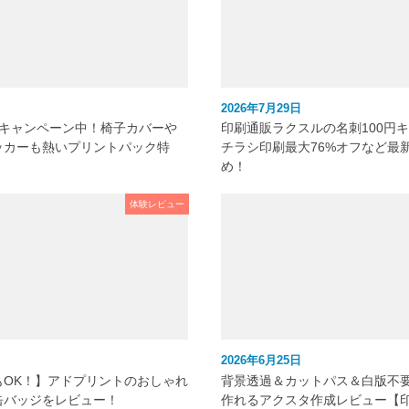
2026年7月29日
元キャンペーン中！椅子カバーや
印刷通販ラクスルの名刺100円
ッカーも熱いプリントパック特
チラシ印刷最大76%オフなど最
め！
体験レビュー
2026年6月25日
もOK！】アドプリントのおしゃれ
背景透過＆カットパス＆白版不
缶バッジをレビュー！
作れるアクスタ作成レビュー【