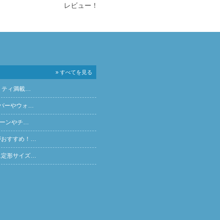
レビュー！
» すべてを見る
リティ満載…
バーやウォ…
ペーンやチ…
がおすすめ！…
に定形サイズ…