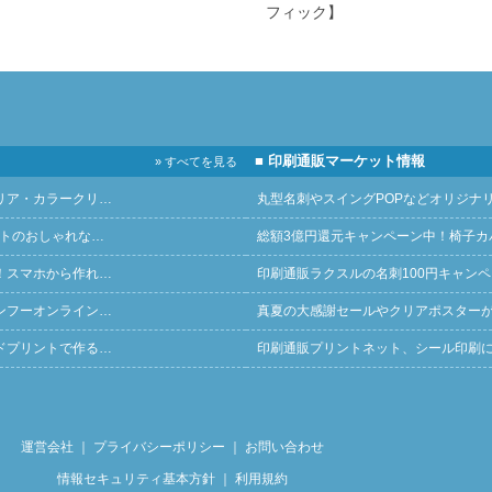
フィック】
■ 印刷通販マーケット情報
» すべてを見る
リア・カラークリ…
丸型名刺やスイングPOPなどオリジナ
ントのおしゃれな…
総額3億円還元キャンペーン中！椅子カ
！スマホから作れ…
印刷通販ラクスルの名刺100円キャン
ンフーオンライン…
真夏の大感謝セールやクリアポスター
ドプリントで作る…
印刷通販プリントネット、シール印刷
運営会社
｜
プライバシーポリシー
｜
お問い合わせ
情報セキュリティ基本方針
｜
利用規約