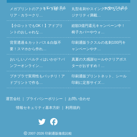
» すべてを見る
» すべてを見る
メガプリントのアクキー３種（ク
丸型名刺やスイングPOPなどオリ
リア・カラークリ…
ジナリティ満載…
【小ロットでもOK！】アドプリ
総額3億円還元キャンペーン中！
ントのおしゃれな…
椅子カバーやウォ…
背景透過＆カットパス＆白版不
印刷通販ラクスルの名刺100円キ
要！スマホから作れ…
ャンペーンやチ…
おいしいノベルティはいかが？バ
真夏の大感謝セールやクリアポス
ンフーオンライン…
ターがおすすめ！…
プチプラで実用性もバッチリ！ア
印刷通販プリントネット、シール
ドプリントで作る…
印刷に定形サイズ…
運営会社
｜
プライバシーポリシー
｜
お問い合わせ
情報セキュリティ基本方針
｜
利用規約
2007-2026 印刷通販徹底比較