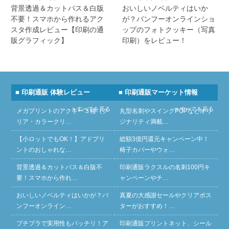
背景透過＆カットパス＆白版
おいしいノベルティはいか
不要！スマホから作れるアク
が？バンフーオンラインショ
スタ作成レビュー【印刷の通
ップのフォトクッキー（写真
販グラフィック】
印刷）をレビュー！
■ 印刷通販 体験レビュー
■ 印刷通販マーケット情報
» すべてを見る
» すべてを見る
メガプリントのアクキー３種（ク
丸型名刺やスイングPOPなどオリ
リア・カラークリ…
ジナリティ満載…
【小ロットでもOK！】アドプリ
総額3億円還元キャンペーン中！
ントのおしゃれな…
椅子カバーやウォ…
背景透過＆カットパス＆白版不
印刷通販ラクスルの名刺100円キ
要！スマホから作れ…
ャンペーンやチ…
おいしいノベルティはいかが？バ
真夏の大感謝セールやクリアポス
ンフーオンライン…
ターがおすすめ！…
プチプラで実用性もバッチリ！ア
印刷通販プリントネット、シール