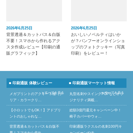
2026年6月25日
2026年6月25日
背景透過＆カットパス＆白版
おいしいノベルティはいか
不要！スマホから作れるアク
が？バンフーオンラインショ
スタ作成レビュー【印刷の通
ップのフォトクッキー（写真
販グラフィック】
印刷）をレビュー！
■ 印刷通販 体験レビュー
■ 印刷通販マーケット情報
» すべてを見る
» すべてを見る
メガプリントのアクキー３種（ク
丸型名刺やスイングPOPなどオリ
リア・カラークリ…
ジナリティ満載…
【小ロットでもOK！】アドプリ
総額3億円還元キャンペーン中！
ントのおしゃれな…
椅子カバーやウォ…
背景透過＆カットパス＆白版不
印刷通販ラクスルの名刺100円キ
要！スマホから作れ…
ャンペーンやチ…