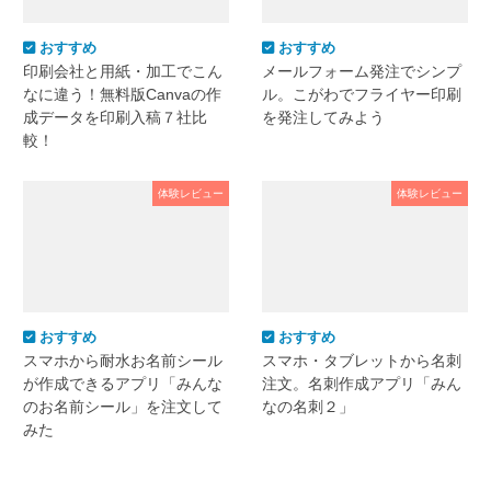
おすすめ
おすすめ
印刷会社と用紙・加工でこん
メールフォーム発注でシンプ
なに違う！無料版Canvaの作
ル。こがわでフライヤー印刷
成データを印刷入稿７社比
を発注してみよう
較！
体験レビュー
体験レビュー
おすすめ
おすすめ
スマホから耐水お名前シール
スマホ・タブレットから名刺
が作成できるアプリ「みんな
注文。名刺作成アプリ「みん
のお名前シール」を注文して
なの名刺２」
みた