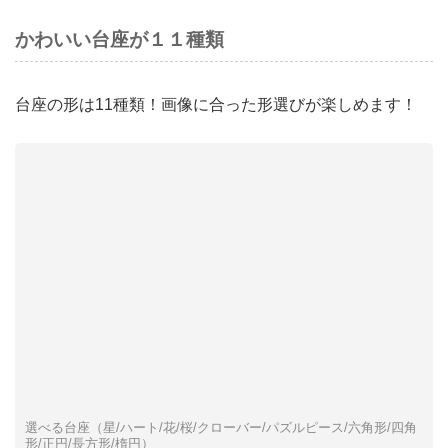
かわいい台座が１１種類
台座の形は11種類！画像に合った形選びが楽しめます！
選べる台座（星/ハート/花/桜/クローバー/パズルピース/六角形/四角
形/正円/長方形/楕円）