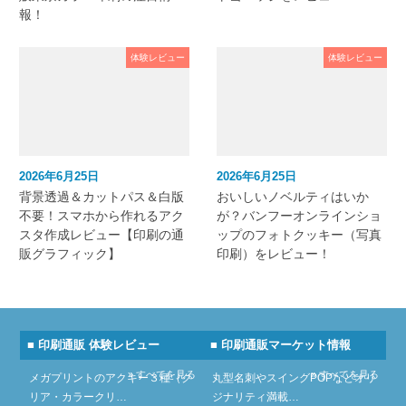
報！
体験レビュー
体験レビュー
2026年6月25日
2026年6月25日
背景透過＆カットパス＆白版
おいしいノベルティはいか
不要！スマホから作れるアク
が？バンフーオンラインショ
スタ作成レビュー【印刷の通
ップのフォトクッキー（写真
販グラフィック】
印刷）をレビュー！
■ 印刷通販 体験レビュー
■ 印刷通販マーケット情報
» すべてを見る
» すべてを見る
メガプリントのアクキー３種（ク
丸型名刺やスイングPOPなどオリ
リア・カラークリ…
ジナリティ満載…