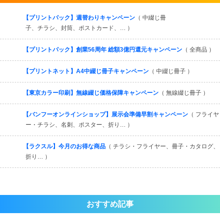
すべてを見る
【プリントパック】週替わりキャンペーン
（ 中綴じ冊
子、チラシ、封筒、ポストカード、… ）
【プリントパック】創業56周年 総額3億円還元キャンペーン
（ 全商品 ）
【プリントネット】A4中綴じ冊子キャンペーン
（ 中綴じ冊子 ）
【東京カラー印刷】無線綴じ価格保障キャンペーン
（ 無線綴じ冊子 ）
【バンフーオンラインショップ】展示会準備早割キャンペーン
（ フライヤ
ー・チラシ、名刺、ポスター、折り… ）
【ラクスル】今月のお得な商品
（ チラシ・フライヤー、冊子・カタログ、
折り… ）
おすすめ記事