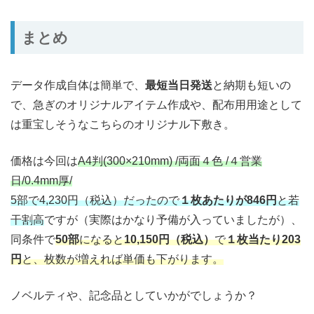
まとめ
データ作成自体は簡単で、
最短当日発送
と納期も短いの
で、急ぎのオリジナルアイテム作成や、配布用用途として
は重宝しそうなこちらのオリジナル下敷き。
価格は今回は
A4判(300×210mm) /両面４色 /４営業
日/0.4mm厚/
5部で4,230円（税込）だったので
１枚あたりが846円
と若
干割高
ですが（実際はかなり予備が入っていましたが）、
同条件で
50部
になると
10,150円（税込）
で
１枚当たり203
円
と、枚数が増えれば単価も下がります。
ノベルティや、記念品としていかがでしょうか？