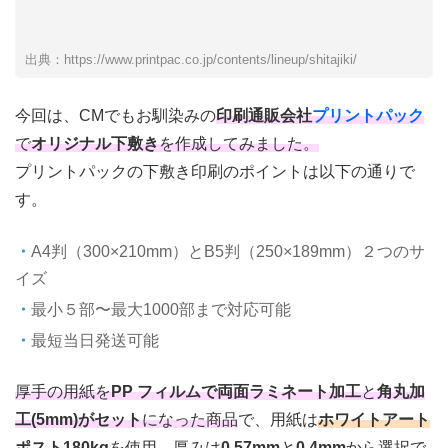
出典：https://www.printpac.co.jp/contents/lineup/shitajiki/
今回は、CMでもお馴染みの
印刷通販会社
プリントパック
で
オリジナル下敷き
を作成してみました。
プリントパックの下敷き印刷のポイントは以下の通りで
す。
A4判（300×210mm）とB5判（250×189mm）２つのサ
イズ
最小５部〜最大1000部まで対応可能
最短当日発送可能
厚手の用紙を
PP フィルムで両面ラミネート加工
と
角丸加
工(5mm)
がセット
になった商品
で、用紙は
ホワイトアート
ポスト180kg
を使用。
厚みは
0.57mm
と
0.4mm
から選択で