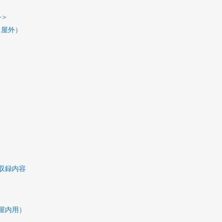
外＞
・屋外）
収録内容
屋内用）