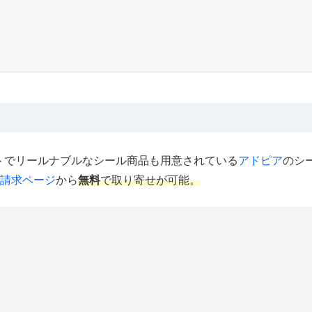
ットでリールナブルなシール商品も用意されている
アドピア
のシ
請求ページ
から
無料
で取り寄せが可能。