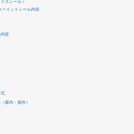
ェイスシール＞
スペイントシール内容
録内容
一式
ル（屋内・屋外）