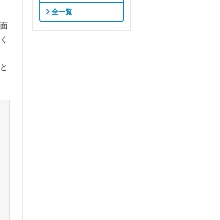
全一覧
面
く
と