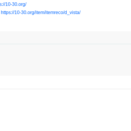
s://10-30.org/
：
https://10-30.org/item/itemreco/d_vista/