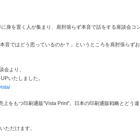
業界に身を置く人が集まり、肩肘張らず本音で話をする座談会コ
な本音ではどう思っているのか？」というところを肩肘張らずお
座談会より、
をUPいたしました。
ista/
をもつ印刷通販”Vista Print”。日本の印刷通販戦略とどう
覧いただけます。