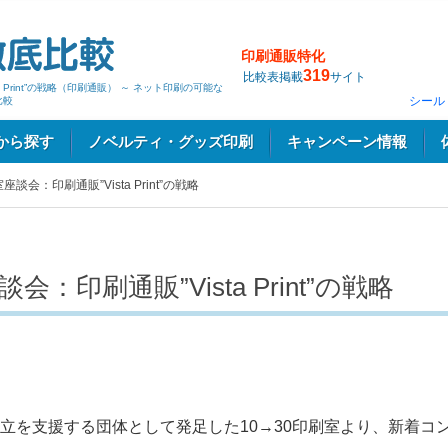
印刷通販特化
319
比較表掲載
サイト
a Print”の戦略（印刷通販） ～ ネット印刷の可能な
シール
比較
から探す
ノベルティ・グッズ印刷
キャンペーン情報
座談会：印刷通販”Vista Print”の戦略
会：印刷通販”Vista Print”の戦略
立を支援する団体として発足した10→30印刷室より、新着コ