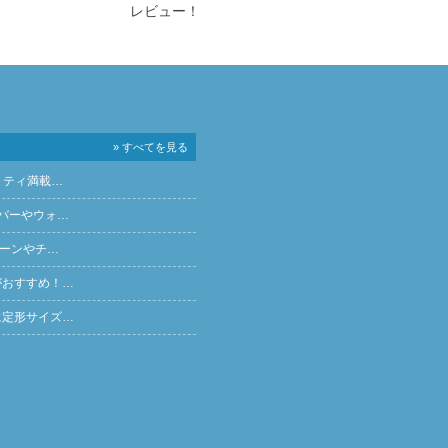
レビュー！
» すべてを見る
リティ満載…
バーやウォ…
ペーンやチ…
がおすすめ！…
に定形サイズ…