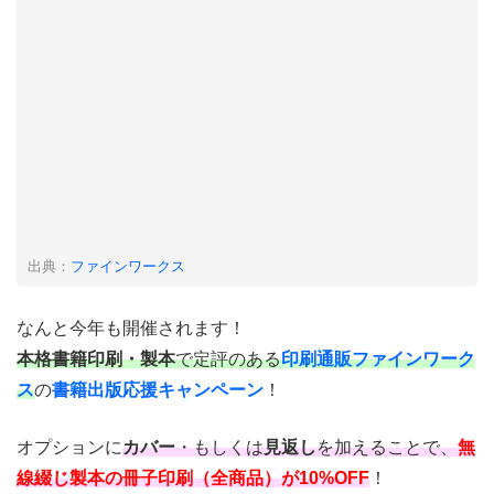
出典：
ファインワークス
なんと今年も開催されます！
本格書籍印刷・製本
で定評のある
印刷通販ファインワーク
ス
の
書籍出版応援キャンペーン
！
オプションに
カバー
・もしくは
見返し
を加えることで、
無
線綴じ製本の冊子印刷（全商品）が10%OFF
！