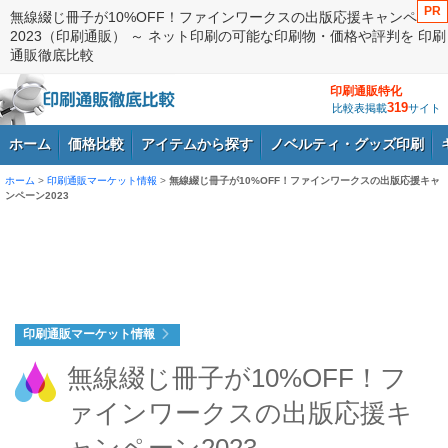
PR
無線綴じ冊子が10%OFF！ファインワークスの出版応援キャンペーン
2023（印刷通販） ～ ネット印刷の可能な印刷物・価格や評判を 印刷
通販徹底比較
印刷通販特化
319
比較表掲載
サイト
ホーム
価格比較
アイテムから探す
ノベルティ・グッズ印刷
ホーム
>
印刷通販マーケット情報
>
無線綴じ冊子が10%OFF！ファインワークスの出版応援キャ
ンペーン2023
ログイン
印刷通販マーケット情報
無線綴じ冊子が10%OFF！フ
ァインワークスの出版応援キ
ャンペーン2023