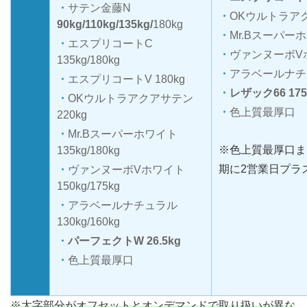
サテン金藤N
OKウルトラアク
90kg/110kg/135kg/
180kg
Mr.Bスーパーホワ
エスプリコートC
ヴァンヌーボVホワ
135kg/180kg
アラベールナチュラ
エスプリコートV 180kg
レザック66 175
OKウルトラアクアサテン
色上質最厚口
220kg
Mr.Bスーパーホワイト
※色上質最厚口ま
135kg/180kg
期に2営業日プラ
ヴァンヌーボVホワイト
150kg/175kg
アラベールナチュラル
130kg/160kg
パーフェクトW 26.5kg
色上質最厚口
※太字部分がオフセットとオンデマンドで取り扱いが異な