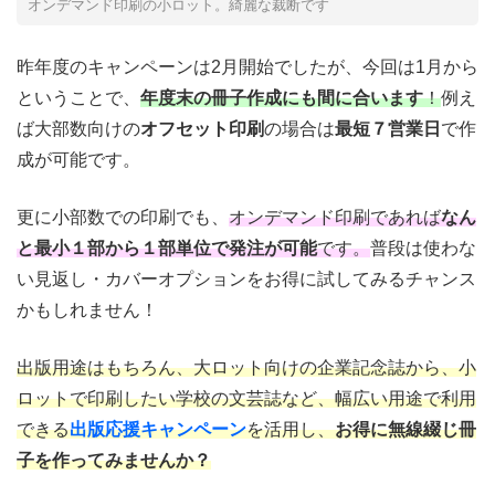
オンデマンド印刷の小ロット。綺麗な裁断です
昨年度のキャンペーンは2月開始でしたが、今回は1月から
ということで、
年度末の冊子作成にも間に合います
！
例え
ば大部数向けの
オフセット印刷
の場合は
最短７営業日
で作
成が可能です。
更に小部数での印刷でも、
オンデマンド印刷であれば
なん
と最小１部から１部単位で発注が可能
です。
普段は使わな
い見返し・カバーオプションをお得に試してみるチャンス
かもしれません！
出版用途はもちろん、大ロット向けの企業記念誌から、小
ロットで印刷したい学校の文芸誌など、幅広い用途で利用
できる
出版応援キャンペーン
を活用し、
お得に無線綴じ冊
子を作ってみませんか？