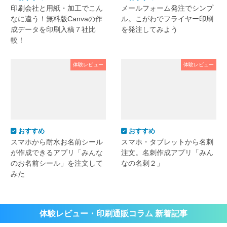
印刷会社と用紙・加工でこん
メールフォーム発注でシンプ
なに違う！無料版Canvaの作
ル。こがわでフライヤー印刷
成データを印刷入稿７社比
を発注してみよう
較！
体験レビュー
体験レビュー
おすすめ
おすすめ
スマホから耐水お名前シール
スマホ・タブレットから名刺
が作成できるアプリ「みんな
注文。名刺作成アプリ「みん
のお名前シール」を注文して
なの名刺２」
みた
体験レビュー・印刷通販コラム 新着記事