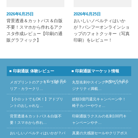
2026年6月25日
2026年6月25日
背景透過＆カットパス＆白版
おいしいノベルティはいか
不要！スマホから作れるアク
が？バンフーオンラインショ
スタ作成レビュー【印刷の通
ップのフォトクッキー（写真
販グラフィック】
印刷）をレビュー！
■ 印刷通販 体験レビュー
■ 印刷通販マーケット情報
» すべてを見る
» すべてを見る
メガプリントのアクキー３種（ク
丸型名刺やスイングPOPなどオリ
リア・カラークリ…
ジナリティ満載…
【小ロットでもOK！】アドプリ
総額3億円還元キャンペーン中！
ントのおしゃれな…
椅子カバーやウォ…
背景透過＆カットパス＆白版不
印刷通販ラクスルの名刺100円キ
要！スマホから作れ…
ャンペーンやチ…
おいしいノベルティはいかが？バ
真夏の大感謝セールやクリアポス