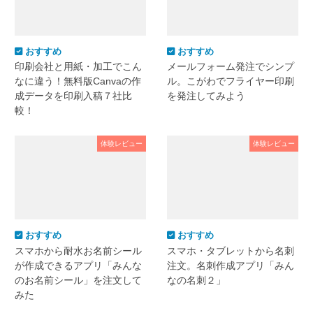
おすすめ
おすすめ
印刷会社と用紙・加工でこん
メールフォーム発注でシンプ
なに違う！無料版Canvaの作
ル。こがわでフライヤー印刷
成データを印刷入稿７社比
を発注してみよう
較！
体験レビュー
体験レビュー
おすすめ
おすすめ
スマホから耐水お名前シール
スマホ・タブレットから名刺
が作成できるアプリ「みんな
注文。名刺作成アプリ「みん
のお名前シール」を注文して
なの名刺２」
みた