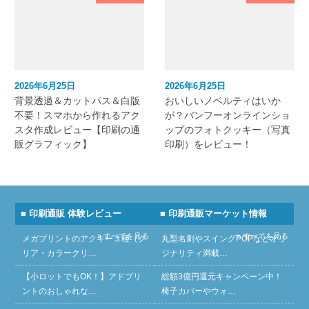
2026年6月25日
2026年6月25日
背景透過＆カットパス＆白版
おいしいノベルティはいか
不要！スマホから作れるアク
が？バンフーオンラインショ
スタ作成レビュー【印刷の通
ップのフォトクッキー（写真
販グラフィック】
印刷）をレビュー！
■ 印刷通販 体験レビュー
■ 印刷通販マーケット情報
» すべてを見る
» すべてを見る
メガプリントのアクキー３種（ク
丸型名刺やスイングPOPなどオリ
リア・カラークリ…
ジナリティ満載…
【小ロットでもOK！】アドプリ
総額3億円還元キャンペーン中！
ントのおしゃれな…
椅子カバーやウォ…