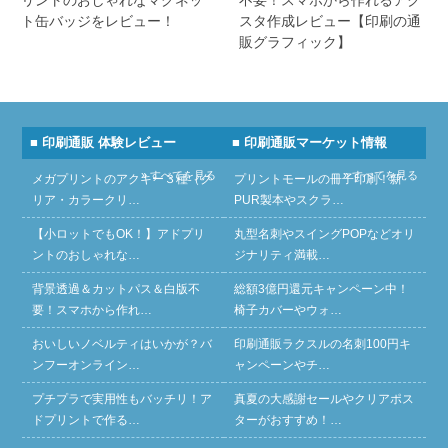
ト缶バッジをレビュー！
スタ作成レビュー【印刷の通
販グラフィック】
■ 印刷通販 体験レビュー
■ 印刷通販マーケット情報
» すべてを見る
» すべてを見る
メガプリントのアクキー３種（ク
プリントモールの冊子印刷！新
リア・カラークリ…
PUR製本やスクラ…
【小ロットでもOK！】アドプリ
丸型名刺やスイングPOPなどオリ
ントのおしゃれな…
ジナリティ満載…
背景透過＆カットパス＆白版不
総額3億円還元キャンペーン中！
要！スマホから作れ…
椅子カバーやウォ…
おいしいノベルティはいかが？バ
印刷通販ラクスルの名刺100円キ
ンフーオンライン…
ャンペーンやチ…
プチプラで実用性もバッチリ！ア
真夏の大感謝セールやクリアポス
ドプリントで作る…
ターがおすすめ！…