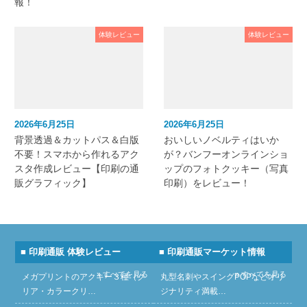
報！
体験レビュー
体験レビュー
2026年6月25日
2026年6月25日
背景透過＆カットパス＆白版
おいしいノベルティはいか
不要！スマホから作れるアク
が？バンフーオンラインショ
スタ作成レビュー【印刷の通
ップのフォトクッキー（写真
販グラフィック】
印刷）をレビュー！
■ 印刷通販 体験レビュー
■ 印刷通販マーケット情報
» すべてを見る
» すべてを見る
メガプリントのアクキー３種（ク
丸型名刺やスイングPOPなどオリ
リア・カラークリ…
ジナリティ満載…