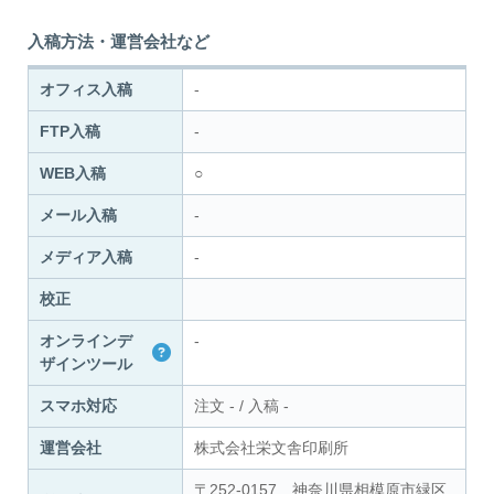
入稿方法・運営会社など
オフィス入稿
-
FTP入稿
-
WEB入稿
○
メール入稿
-
メディア入稿
-
校正
オンラインデ
-
ザインツール
スマホ対応
注文
-
/
入稿
-
運営会社
株式会社栄文舎印刷所
〒252-0157 神奈川県相模原市緑区