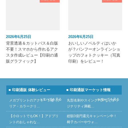
2026年6月25日
2026年6月25日
背景透過＆カットパス＆白版
おいしいノベルティはいか
不要！スマホから作れるアク
が？バンフーオンラインショ
スタ作成レビュー【印刷の通
ップのフォトクッキー（写真
販グラフィック】
印刷）をレビュー！
■ 印刷通販 体験レビュー
■ 印刷通販マーケット情報
» すべてを見る
» すべてを見る
メガプリントのアクキー３種（ク
丸型名刺やスイングPOPなどオリ
リア・カラークリ…
ジナリティ満載…
【小ロットでもOK！】アドプリ
総額3億円還元キャンペーン中！
ントのおしゃれな…
椅子カバーやウォ…