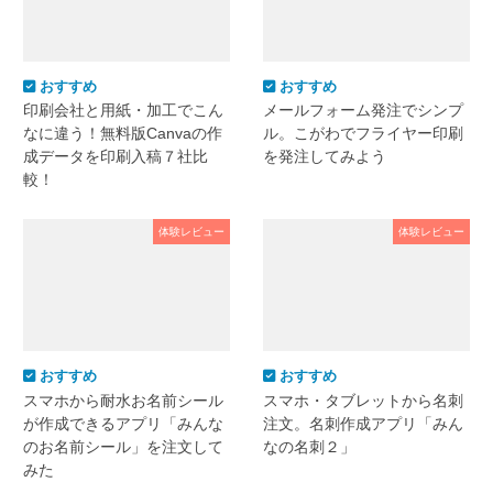
おすすめ
おすすめ
印刷会社と用紙・加工でこん
メールフォーム発注でシンプ
なに違う！無料版Canvaの作
ル。こがわでフライヤー印刷
成データを印刷入稿７社比
を発注してみよう
較！
体験レビュー
体験レビュー
おすすめ
おすすめ
スマホから耐水お名前シール
スマホ・タブレットから名刺
が作成できるアプリ「みんな
注文。名刺作成アプリ「みん
のお名前シール」を注文して
なの名刺２」
みた