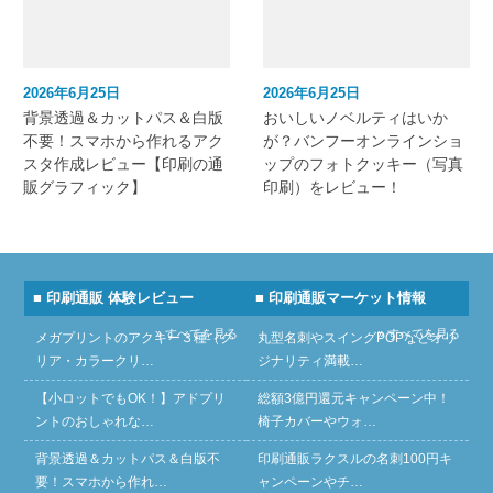
2026年6月25日
2026年6月25日
背景透過＆カットパス＆白版
おいしいノベルティはいか
不要！スマホから作れるアク
が？バンフーオンラインショ
スタ作成レビュー【印刷の通
ップのフォトクッキー（写真
販グラフィック】
印刷）をレビュー！
■ 印刷通販 体験レビュー
■ 印刷通販マーケット情報
» すべてを見る
» すべてを見る
メガプリントのアクキー３種（ク
丸型名刺やスイングPOPなどオリ
リア・カラークリ…
ジナリティ満載…
【小ロットでもOK！】アドプリ
総額3億円還元キャンペーン中！
ントのおしゃれな…
椅子カバーやウォ…
背景透過＆カットパス＆白版不
印刷通販ラクスルの名刺100円キ
要！スマホから作れ…
ャンペーンやチ…