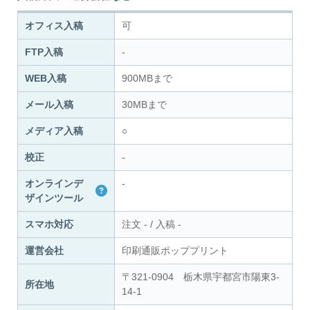
オフィス入稿
可
FTP入稿
-
WEB入稿
900MBまで
メール入稿
30MBまで
メディア入稿
○
校正
-
オンラインデ
-
ザインツール
スマホ対応
注文
-
/
入稿
-
運営会社
印刷通販ポッププリント
〒321-0904 栃木県宇都宮市陽東3-
所在地
14-1