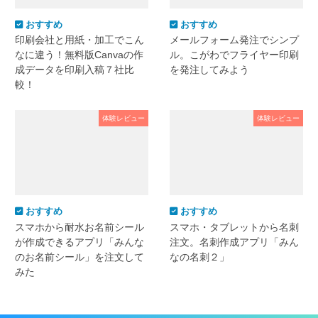
おすすめ
おすすめ
印刷会社と用紙・加工でこん
メールフォーム発注でシンプ
なに違う！無料版Canvaの作
ル。こがわでフライヤー印刷
成データを印刷入稿７社比
を発注してみよう
較！
体験レビュー
体験レビュー
おすすめ
おすすめ
スマホから耐水お名前シール
スマホ・タブレットから名刺
が作成できるアプリ「みんな
注文。名刺作成アプリ「みん
のお名前シール」を注文して
なの名刺２」
みた