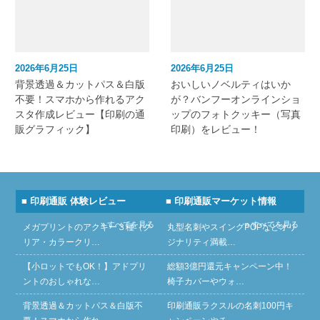
2026年6月25日
2026年6月25日
背景透過＆カットパス＆白版
おいしいノベルティはいか
不要！スマホから作れるアク
が？バンフーオンラインショ
スタ作成レビュー【印刷の通
ップのフォトクッキー（写真
販グラフィック】
印刷）をレビュー！
■ 印刷通販 体験レビュー
■ 印刷通販マーケット情報
» すべてを見る
» すべてを見る
メガプリントのアクキー３種（ク
丸型名刺やスイングPOPなどオリ
リア・カラークリ…
ジナリティ満載…
【小ロットでもOK！】アドプリ
総額3億円還元キャンペーン中！
ントのおしゃれな…
椅子カバーやウォ…
背景透過＆カットパス＆白版不
印刷通販ラクスルの名刺100円キ