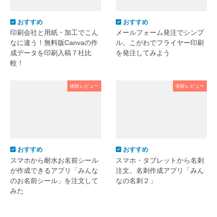
おすすめ
おすすめ
印刷会社と用紙・加工でこん
メールフォーム発注でシンプ
なに違う！無料版Canvaの作
ル。こがわでフライヤー印刷
成データを印刷入稿７社比
を発注してみよう
較！
体験レビュー
体験レビュー
おすすめ
おすすめ
スマホから耐水お名前シール
スマホ・タブレットから名刺
が作成できるアプリ「みんな
注文。名刺作成アプリ「みん
のお名前シール」を注文して
なの名刺２」
みた