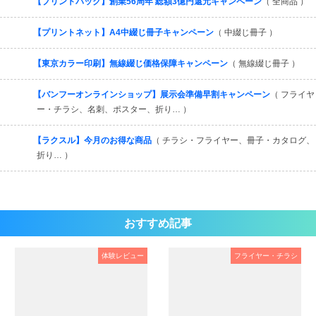
【プリントパック】創業56周年 総額3億円還元キャンペーン
（ 全商品 ）
【プリントネット】A4中綴じ冊子キャンペーン
（ 中綴じ冊子 ）
【東京カラー印刷】無線綴じ価格保障キャンペーン
（ 無線綴じ冊子 ）
【バンフーオンラインショップ】展示会準備早割キャンペーン
（ フライヤ
ー・チラシ、名刺、ポスター、折り… ）
【ラクスル】今月のお得な商品
（ チラシ・フライヤー、冊子・カタログ、
折り… ）
おすすめ記事
体験レビュー
フライヤー・チラシ