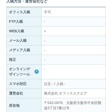
入稿方法・運営会社など
オフィス入稿
不可
FTP入稿
-
WEB入稿
○
メール入稿
-
メディア入稿
-
校正
-
オンラインデ
-
ザインツール
スマホ対応
注文
-
/
入稿
-
運営会社
株式会社 オフィススクエア
〒542-0076 大阪府大阪市中央区難
所在地
波3丁目7番11号