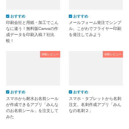
おすすめ
おすすめ
印刷会社と用紙・加工でこん
メールフォーム発注でシンプ
なに違う！無料版Canvaの作
ル。こがわでフライヤー印刷
成データを印刷入稿７社比
を発注してみよう
較！
体験レビュー
体験レビュー
おすすめ
おすすめ
スマホから耐水お名前シール
スマホ・タブレットから名刺
が作成できるアプリ「みんな
注文。名刺作成アプリ「みん
のお名前シール」を注文して
なの名刺２」
みた