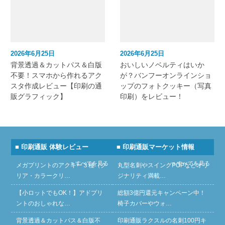
2026年6月25日
2026年6月25日
背景透過＆カットパス＆白版
おいしいノベルティはいか
不要！スマホから作れるアク
が？バンフーオンラインショ
スタ作成レビュー【印刷の通
ップのフォトクッキー（写真
販グラフィック】
印刷）をレビュー！
■ 印刷通販 体験レビュー
■ 印刷通販マーケット情報
» すべてを見る
» すべてを見る
メガプリントのアクキー３種（ク
丸型名刺やスイングPOPなどオリ
リア・カラークリ…
ジナリティ満載…
【小ロットでもOK！】アドプリ
総額3億円還元キャンペーン中！
ントのおしゃれな…
椅子カバーやウォ…
背景透過＆カットパス＆白版不
印刷通販ラクスルの名刺100円キ