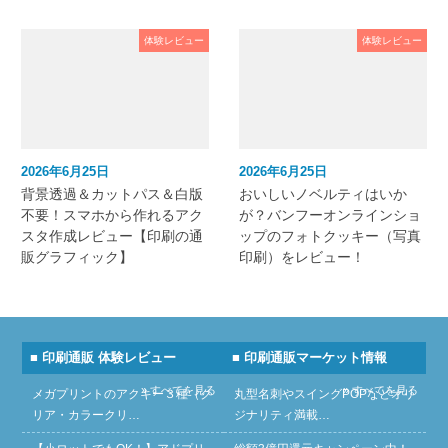
体験レビュー
体験レビュー
2026年6月25日
2026年6月25日
背景透過＆カットパス＆白版
おいしいノベルティはいか
不要！スマホから作れるアク
が？バンフーオンラインショ
スタ作成レビュー【印刷の通
ップのフォトクッキー（写真
販グラフィック】
印刷）をレビュー！
■ 印刷通販 体験レビュー
■ 印刷通販マーケット情報
» すべてを見る
» すべてを見る
メガプリントのアクキー３種（ク
丸型名刺やスイングPOPなどオリ
リア・カラークリ…
ジナリティ満載…