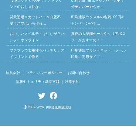
【小ロットでもOK！】アドプリ
総額3億円還元キャンペーン中！
ントのおしゃれな…
椅子カバーやウォ…
背景透過＆カットパス＆白版不
印刷通販ラクスルの名刺100円キ
要！スマホから作れ…
ャンペーンやチ…
おいしいノベルティはいかが？バ
真夏の大感謝セールやクリアポス
ンフーオンライン…
ターがおすすめ！…
プチプラで実用性もバッチリ！ア
印刷通販プリントネット、シール
ドプリントで作る…
印刷に定形サイズ…
運営会社
｜
プライバシーポリシー
｜
お問い合わせ
情報セキュリティ基本方針
｜
利用規約
2007-2026 印刷通販徹底比較