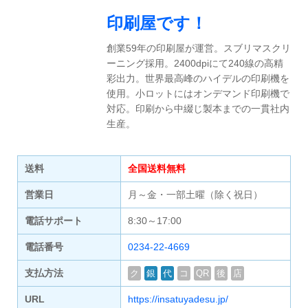
印刷屋です！
創業59年の印刷屋が運営。スブリマスクリ
ーニング採用。2400dpiにて240線の高精
彩出力。世界最高峰のハイデルの印刷機を
使用。小ロットにはオンデマンド印刷機で
対応。印刷から中綴じ製本までの一貫社内
生産。
送料
全国送料無料
営業日
月～金・一部土曜（除く祝日）
電話サポート
8:30～17:00
電話番号
0234-22-4669
支払方法
ク
銀
代
コ
QR
後
店
URL
https://insatuyadesu.jp/