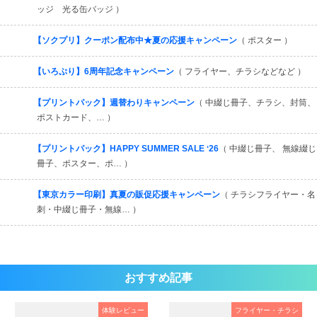
ッジ 光る缶バッジ ）
【ソクプリ】クーポン配布中★夏の応援キャンペーン
（ ポスター ）
【いろぷり】6周年記念キャンペーン
（ フライヤー、チラシなどなど ）
【プリントパック】週替わりキャンペーン
（ 中綴じ冊子、チラシ、封筒、
ポストカード、… ）
【プリントパック】HAPPY SUMMER SALE ʻ26
（ 中綴じ冊子、 無線綴じ
冊子、ポスター、ポ… ）
【東京カラー印刷】真夏の販促応援キャンペーン
（ チラシフライヤー・名
刺・中綴じ冊子・無線… ）
おすすめ記事
体験レビュー
フライヤー・チラシ