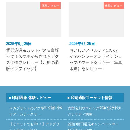
体験レビュー
体験レビュー
2026年6月25日
2026年6月25日
背景透過＆カットパス＆白版
おいしいノベルティはいか
不要！スマホから作れるアク
が？バンフーオンラインショ
スタ作成レビュー【印刷の通
ップのフォトクッキー（写真
販グラフィック】
印刷）をレビュー！
■ 印刷通販 体験レビュー
■ 印刷通販マーケット情報
» すべてを見る
» すべてを見る
メガプリントのアクキー３種（ク
丸型名刺やスイングPOPなどオリ
リア・カラークリ…
ジナリティ満載…
【小ロットでもOK！】アドプリ
総額3億円還元キャンペーン中！