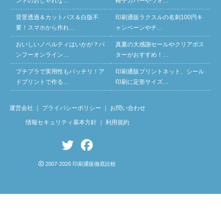
ントのおしゃれな…
椅子カバーやウォ…
背景透過＆カットパス＆白版不
印刷通販ラクスルの名刺100円キ
要！スマホから作れ…
ャンペーンやチ…
おいしいノベルティはいかが？バ
真夏の大感謝セールやクリアポス
ンフーオンライン…
ターがおすすめ！…
プチプラで実用性もバッチリ！ア
印刷通販プリントネット、シール
ドプリントで作る…
印刷に定形サイズ…
運営会社
｜
プライバシーポリシー
｜
お問い合わせ
情報セキュリティ基本方針
｜
利用規約
2007-2026 印刷通販徹底比較