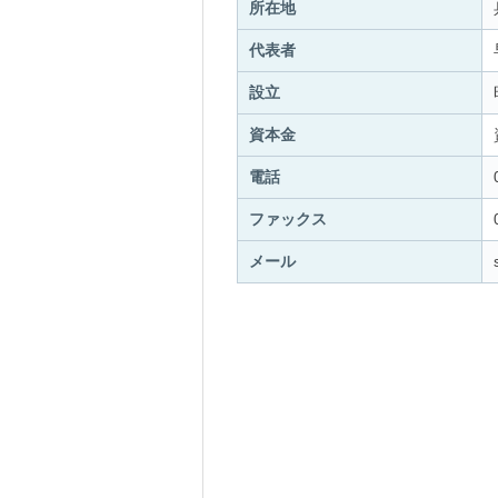
所在地
代表者
設立
資本金
電話
ファックス
メール