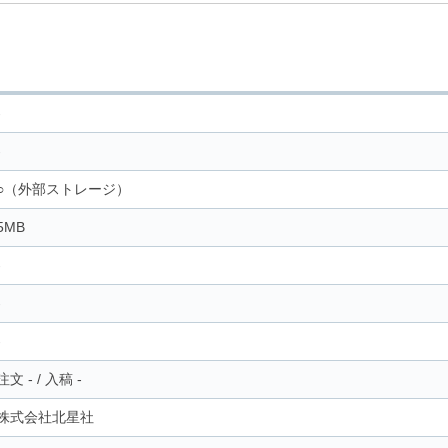
-
-
○（外部ストレージ）
5MB
-
-
-
注文
-
/
入稿
-
株式会社北星社