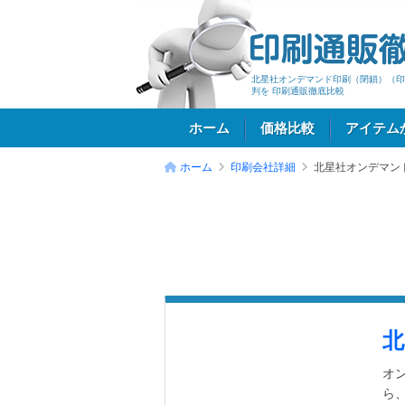
北星社オンデマンド印刷（閉鎖）（印
判を 印刷通販徹底比較
ホーム
価格比較
アイテム
ホーム
印刷会社詳細
北星社オンデマン
ログイン
北
オ
ら