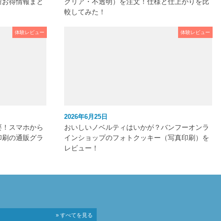
新お得情報まと
クリア・不透明）を注文！仕様と仕上がりを比
較してみた！
体験レビュー
体験レビュー
2026年6月25日
要！スマホから
おいしいノベルティはいかが？バンフーオンラ
印刷の通販グラ
インショップのフォトクッキー（写真印刷）を
レビュー！
» すべてを見る