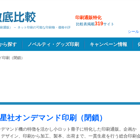
印刷通販特化
319
比較表掲載
サイト
刷通販） ～ ネット印刷の可能な印刷物・価格や評
シール
から探す
ノベルティ・グッズ印刷
キャンペーン情報
ド印刷（閉鎖）
星社オンデマンド印刷（閉鎖）
ンデマンド機の特徴を活かし小ロット冊子に特化した印刷通販。企画か
、デザイン、印刷から加工、製本、出荷まで、一貫生産を行う総合印刷