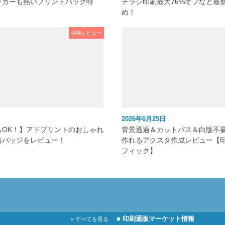
ッカーも熱いプリントパック特
チラシ印刷最大76%オフなど最
め！
体験レビュー
2026年6月25日
もOK！】アドプリントのおしゃれ
背景透過＆カットパス＆白版不
缶バッジをレビュー！
作れるアクスタ作成レビュー【
フィック】
■ 印刷通販マーケット情報
» すべてを見る