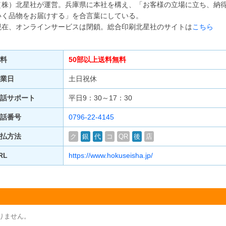
（株）北星社が運営。兵庫県に本社を構え、「お客様の立場に立ち、納
いく品物をお届けする」を合言葉にしている。
現在、オンラインサービスは閉鎖。総合印刷北星社のサイトは
こちら
料
50部以上送料無料
業日
土日祝休
話サポート
平日9：30～17：30
話番号
0796-22-4145
払方法
ク
銀
代
コ
QR
後
店
RL
https://www.hokuseisha.jp/
りません。