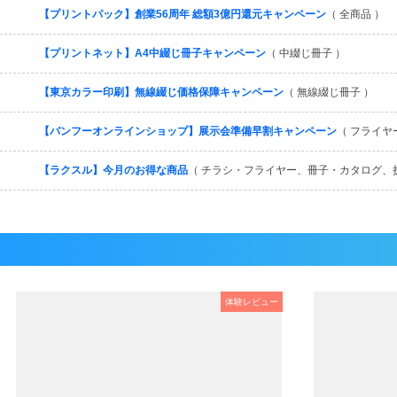
【プリントパック】創業56周年 総額3億円還元キャンペーン
（ 全商品 ）
【プリントネット】A4中綴じ冊子キャンペーン
（ 中綴じ冊子 ）
【東京カラー印刷】無線綴じ価格保障キャンペーン
（ 無線綴じ冊子 ）
【バンフーオンラインショップ】展示会準備早割キャンペーン
（ フライヤ
【ラクスル】今月のお得な商品
（ チラシ・フライヤー、冊子・カタログ、
体験レビュー