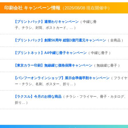
印刷会社 キャンペーン情報
（2026/08/08 現在開催中）
すべてを見る
【プリントパック】週替わりキャンペーン
（ 中綴じ冊
子、チラシ、封筒、ポストカード、… ）
【プリントパック】創業56周年 総額3億円還元キャンペーン
（ 全商品 ）
【プリントネット】A4中綴じ冊子キャンペーン
（ 中綴じ冊子 ）
【東京カラー印刷】無線綴じ価格保障キャンペーン
（ 無線綴じ冊子 ）
【バンフーオンラインショップ】展示会準備早割キャンペーン
（ フライヤ
ー・チラシ、名刺、ポスター、折り… ）
【ラクスル】今月のお得な商品
（ チラシ・フライヤー、冊子・カタログ、
折り… ）