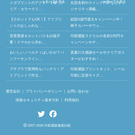
» すべてを見る
» すべてを見る
メガプリントのアクキー３種（ク
丸型名刺やスイングPOPなどオリ
リア・カラークリ…
ジナリティ満載…
【小ロットでもOK！】アドプリ
総額3億円還元キャンペーン中！
ントのおしゃれな…
椅子カバーやウォ…
背景透過＆カットパス＆白版不
印刷通販ラクスルの名刺100円キ
要！スマホから作れ…
ャンペーンやチ…
おいしいノベルティはいかが？バ
真夏の大感謝セールやクリアポス
ンフーオンライン…
ターがおすすめ！…
プチプラで実用性もバッチリ！ア
印刷通販プリントネット、シール
ドプリントで作る…
印刷に定形サイズ…
運営会社
｜
プライバシーポリシー
｜
お問い合わせ
情報セキュリティ基本方針
｜
利用規約
2007-2026 印刷通販徹底比較