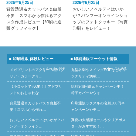
2026年6月25日
2026年6月25日
背景透過＆カットパス＆白版
おいしいノベルティはいか
不要！スマホから作れるアク
が？バンフーオンラインショ
スタ作成レビュー【印刷の通
ップのフォトクッキー（写真
販グラフィック】
印刷）をレビュー！
■ 印刷通販 体験レビュー
■ 印刷通販マーケット情報
» すべてを見る
» すべてを見る
メガプリントのアクキー３種（ク
丸型名刺やスイングPOPなどオリ
リア・カラークリ…
ジナリティ満載…
【小ロットでもOK！】アドプリ
総額3億円還元キャンペーン中！
ントのおしゃれな…
椅子カバーやウォ…
背景透過＆カットパス＆白版不
印刷通販ラクスルの名刺100円キ
要！スマホから作れ…
ャンペーンやチ…
おいしいノベルティはいかが？バ
真夏の大感謝セールやクリアポス
ンフーオンライン…
ターがおすすめ！…