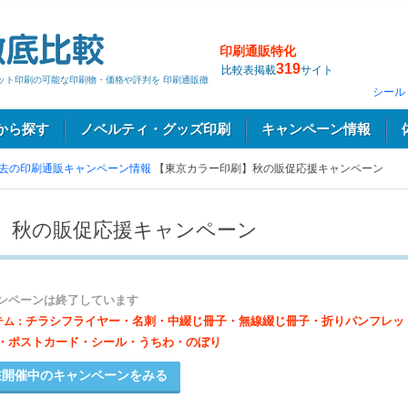
印刷通販特化
319
比較表掲載
サイト
ネット印刷の可能な印刷物・価格や評判を 印刷通販徹
シール
から探す
ノベルティ・グッズ印刷
キャンペーン情報
去の印刷通販キャンペーン情報
【東京カラー印刷】秋の販促応援キャンペーン
】秋の販促応援キャンペーン
ンペーンは終了しています
チラシフライヤー・名刺・中綴じ冊子・無線綴じ冊子・折りパンフレッ
テム：
・ポストカード・シール・うちわ・のぼり
開催中のキャンペーンをみる