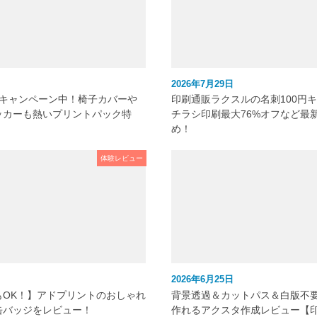
2026年7月29日
元キャンペーン中！椅子カバーや
印刷通販ラクスルの名刺100円
ッカーも熱いプリントパック特
チラシ印刷最大76%オフなど最
め！
体験レビュー
2026年6月25日
もOK！】アドプリントのおしゃれ
背景透過＆カットパス＆白版不
缶バッジをレビュー！
作れるアクスタ作成レビュー【