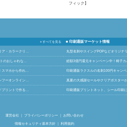
フィック】
■ 印刷通販マーケット情報
» すべてを見る
リア・カラークリ…
丸型名刺やスイングPOPなどオリジナ
ントのおしゃれな…
総額3億円還元キャンペーン中！椅子カ
！スマホから作れ…
印刷通販ラクスルの名刺100円キャン
ンフーオンライン…
真夏の大感謝セールやクリアポスター
ドプリントで作る…
印刷通販プリントネット、シール印刷
運営会社
｜
プライバシーポリシー
｜
お問い合わせ
情報セキュリティ基本方針
｜
利用規約