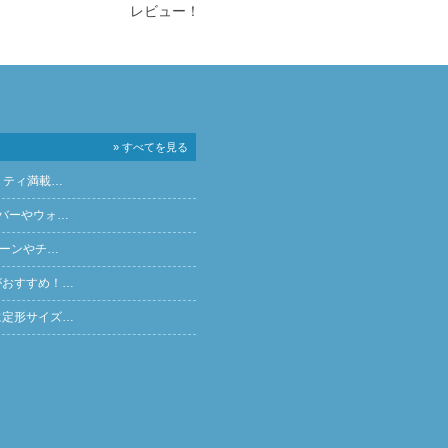
レビュー！
» すべてを見る
リティ満載…
バーやウォ…
ペーンやチ…
がおすすめ！…
に定形サイズ…