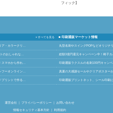
フィック】
■ 印刷通販マーケット情報
» すべてを見る
リア・カラークリ…
丸型名刺やスイングPOPなどオリジナ
ントのおしゃれな…
総額3億円還元キャンペーン中！椅子カ
！スマホから作れ…
印刷通販ラクスルの名刺100円キャン
ンフーオンライン…
真夏の大感謝セールやクリアポスター
ドプリントで作る…
印刷通販プリントネット、シール印刷
運営会社
｜
プライバシーポリシー
｜
お問い合わせ
情報セキュリティ基本方針
｜
利用規約