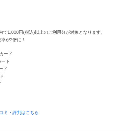
期間内で1,000円(税込)以上のご利用分が対象となります。
確率が2倍に！
トカード
カード
カード
ード
ド
コミ・評判はこちら