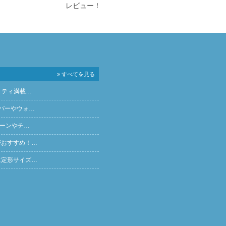
レビュー！
» すべてを見る
リティ満載…
バーやウォ…
ペーンやチ…
がおすすめ！…
に定形サイズ…