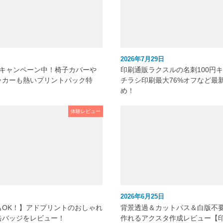
2026年7月29日
元キャンペーン中！椅子カバーや
印刷通販ラクスルの名刺100円
ッカーも熱いプリントパック特
チラシ印刷最大76%オフなど最
め！
体験レビュー
2026年6月25日
もOK！】アドプリントのおしゃれ
背景透過＆カットパス＆白版不
缶バッジをレビュー！
作れるアクスタ作成レビュー【