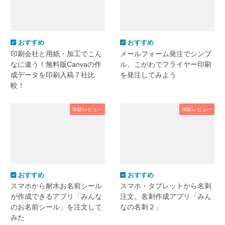
おすすめ
おすすめ
印刷会社と用紙・加工でこん
メールフォーム発注でシンプ
なに違う！無料版Canvaの作
ル。こがわでフライヤー印刷
成データを印刷入稿７社比
を発注してみよう
較！
体験レビュー
体験レビュー
おすすめ
おすすめ
スマホから耐水お名前シール
スマホ・タブレットから名刺
が作成できるアプリ「みんな
注文。名刺作成アプリ「みん
のお名前シール」を注文して
なの名刺２」
みた