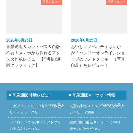
体験レビュー
体験レビュー
2026年6月25日
2026年6月25日
背景透過＆カットパス＆白版
おいしいノベルティはいか
不要！スマホから作れるアク
が？バンフーオンラインショ
スタ作成レビュー【印刷の通
ップのフォトクッキー（写真
販グラフィック】
印刷）をレビュー！
■ 印刷通販 体験レビュー
■ 印刷通販マーケット情報
» すべてを見る
» すべてを見る
メガプリントのアクキー３種（ク
丸型名刺やスイングPOPなどオリ
リア・カラークリ…
ジナリティ満載…
【小ロットでもOK！】アドプリ
総額3億円還元キャンペーン中！
ントのおしゃれな…
椅子カバーやウォ…