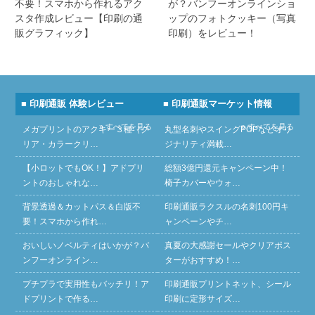
不要！スマホから作れるアク
が？バンフーオンラインショ
スタ作成レビュー【印刷の通
ップのフォトクッキー（写真
販グラフィック】
印刷）をレビュー！
■ 印刷通販 体験レビュー
■ 印刷通販マーケット情報
» すべてを見る
» すべてを見る
メガプリントのアクキー３種（ク
丸型名刺やスイングPOPなどオリ
リア・カラークリ…
ジナリティ満載…
【小ロットでもOK！】アドプリ
総額3億円還元キャンペーン中！
ントのおしゃれな…
椅子カバーやウォ…
背景透過＆カットパス＆白版不
印刷通販ラクスルの名刺100円キ
要！スマホから作れ…
ャンペーンやチ…
おいしいノベルティはいかが？バ
真夏の大感謝セールやクリアポス
ンフーオンライン…
ターがおすすめ！…
プチプラで実用性もバッチリ！ア
印刷通販プリントネット、シール
ドプリントで作る…
印刷に定形サイズ…