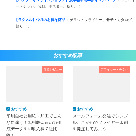
【バンフーオンラインショップ】展示会準備早割キャンペーン
（ フライヤ
ー・チラシ、名刺、ポスター、折り… ）
【ラクスル】今月のお得な商品
（ チラシ・フライヤー、冊子・カタログ、
折り… ）
おすすめ記事
体験レビュー
フライヤー・チラシ
おすすめ
おすすめ
印刷会社と用紙・加工でこん
メールフォーム発注でシンプ
なに違う！無料版Canvaの作
ル。こがわでフライヤー印刷
成データを印刷入稿７社比
を発注してみよう
較！