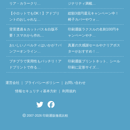
リア・カラークリ…
ジナリティ満載…
【小ロットでもOK！】アドプリ
総額3億円還元キャンペーン中！
ントのおしゃれな…
椅子カバーやウォ…
背景透過＆カットパス＆白版不
印刷通販ラクスルの名刺100円キ
要！スマホから作れ…
ャンペーンやチ…
おいしいノベルティはいかが？バ
真夏の大感謝セールやクリアポス
ンフーオンライン…
ターがおすすめ！…
プチプラで実用性もバッチリ！ア
印刷通販プリントネット、シール
ドプリントで作る…
印刷に定形サイズ…
運営会社
｜
プライバシーポリシー
｜
お問い合わせ
情報セキュリティ基本方針
｜
利用規約
2007-2026 印刷通販徹底比較