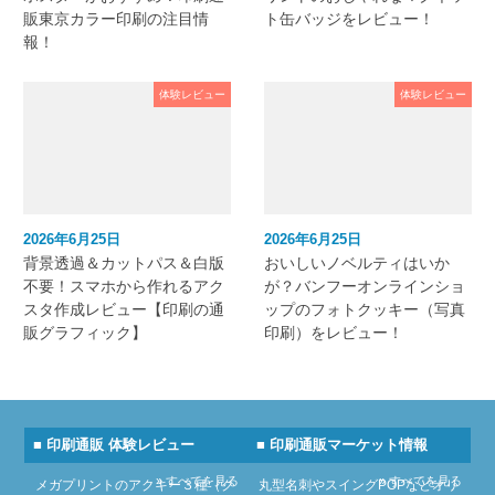
販東京カラー印刷の注目情
ト缶バッジをレビュー！
報！
体験レビュー
体験レビュー
2026年6月25日
2026年6月25日
背景透過＆カットパス＆白版
おいしいノベルティはいか
不要！スマホから作れるアク
が？バンフーオンラインショ
スタ作成レビュー【印刷の通
ップのフォトクッキー（写真
販グラフィック】
印刷）をレビュー！
■ 印刷通販 体験レビュー
■ 印刷通販マーケット情報
» すべてを見る
» すべてを見る
メガプリントのアクキー３種（ク
丸型名刺やスイングPOPなどオリ