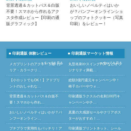
背景透過＆カットパス＆白版
おいしいノベルティはいか
不要！スマホから作れるアク
が？バンフーオンラインショ
スタ作成レビュー【印刷の通
ップのフォトクッキー（写真
販グラフィック】
印刷）をレビュー！
■ 印刷通販 体験レビュー
■ 印刷通販マーケット情報
» すべてを見る
» すべてを見る
メガプリントのアクキー３種（ク
丸型名刺やスイングPOPなどオリ
リア・カラークリ…
ジナリティ満載…
【小ロットでもOK！】アドプリ
総額3億円還元キャンペーン中！
ントのおしゃれな…
椅子カバーやウォ…
背景透過＆カットパス＆白版不
印刷通販ラクスルの名刺100円キ
要！スマホから作れ…
ャンペーンやチ…
おいしいノベルティはいかが？バ
真夏の大感謝セールやクリアポス
ンフーオンライン…
ターがおすすめ！…
プチプラで実用性もバッチリ！ア
印刷通販プリントネット、シール