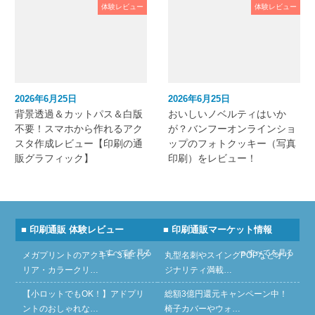
体験レビュー
体験レビュー
2026年6月25日
2026年6月25日
背景透過＆カットパス＆白版
おいしいノベルティはいか
不要！スマホから作れるアク
が？バンフーオンラインショ
スタ作成レビュー【印刷の通
ップのフォトクッキー（写真
販グラフィック】
印刷）をレビュー！
■ 印刷通販 体験レビュー
■ 印刷通販マーケット情報
» すべてを見る
» すべてを見る
メガプリントのアクキー３種（ク
丸型名刺やスイングPOPなどオリ
リア・カラークリ…
ジナリティ満載…
【小ロットでもOK！】アドプリ
総額3億円還元キャンペーン中！
ントのおしゃれな…
椅子カバーやウォ…