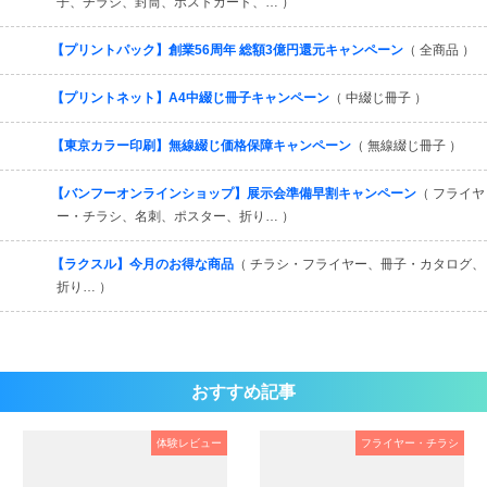
子、チラシ、封筒、ポストカード、… ）
【プリントパック】創業56周年 総額3億円還元キャンペーン
（ 全商品 ）
【プリントネット】A4中綴じ冊子キャンペーン
（ 中綴じ冊子 ）
【東京カラー印刷】無線綴じ価格保障キャンペーン
（ 無線綴じ冊子 ）
【バンフーオンラインショップ】展示会準備早割キャンペーン
（ フライヤ
ー・チラシ、名刺、ポスター、折り… ）
【ラクスル】今月のお得な商品
（ チラシ・フライヤー、冊子・カタログ、
折り… ）
おすすめ記事
体験レビュー
フライヤー・チラシ