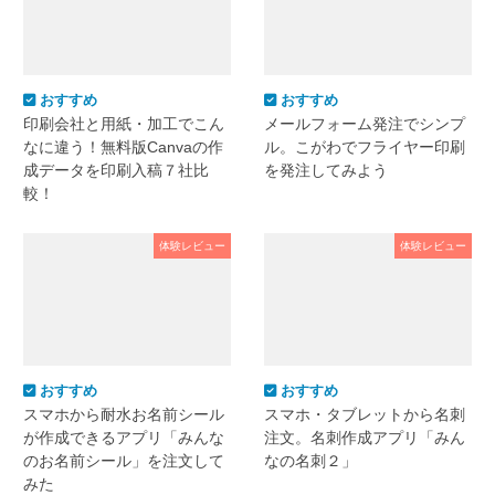
おすすめ
おすすめ
印刷会社と用紙・加工でこん
メールフォーム発注でシンプ
なに違う！無料版Canvaの作
ル。こがわでフライヤー印刷
成データを印刷入稿７社比
を発注してみよう
較！
体験レビュー
体験レビュー
おすすめ
おすすめ
スマホから耐水お名前シール
スマホ・タブレットから名刺
が作成できるアプリ「みんな
注文。名刺作成アプリ「みん
のお名前シール」を注文して
なの名刺２」
みた