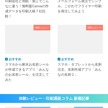
印刷会社と用紙・加工でこん
メールフォーム発注でシンプ
なに違う！無料版Canvaの作
ル。こがわでフライヤー印刷
成データを印刷入稿７社比
を発注してみよう
較！
体験レビュー
体験レビュー
おすすめ
おすすめ
スマホから耐水お名前シール
スマホ・タブレットから名刺
が作成できるアプリ「みんな
注文。名刺作成アプリ「みん
のお名前シール」を注文して
なの名刺２」
みた
体験レビュー・印刷通販コラム 新着記事