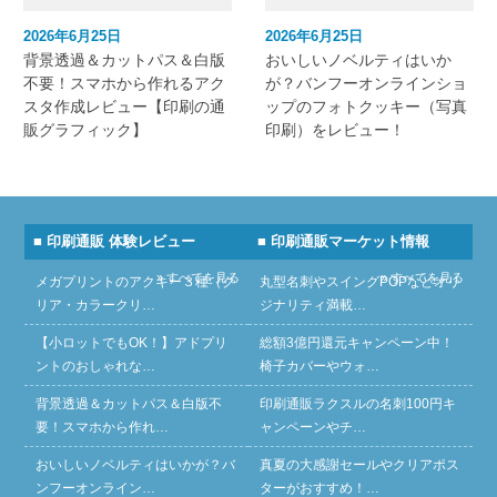
2026年6月25日
2026年6月25日
背景透過＆カットパス＆白版
おいしいノベルティはいか
不要！スマホから作れるアク
が？バンフーオンラインショ
スタ作成レビュー【印刷の通
ップのフォトクッキー（写真
販グラフィック】
印刷）をレビュー！
■ 印刷通販 体験レビュー
■ 印刷通販マーケット情報
» すべてを見る
» すべてを見る
メガプリントのアクキー３種（ク
丸型名刺やスイングPOPなどオリ
リア・カラークリ…
ジナリティ満載…
【小ロットでもOK！】アドプリ
総額3億円還元キャンペーン中！
ントのおしゃれな…
椅子カバーやウォ…
背景透過＆カットパス＆白版不
印刷通販ラクスルの名刺100円キ
要！スマホから作れ…
ャンペーンやチ…
おいしいノベルティはいかが？バ
真夏の大感謝セールやクリアポス
ンフーオンライン…
ターがおすすめ！…