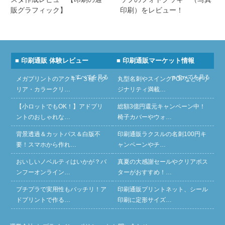
販グラフィック】
印刷）をレビュー！
■ 印刷通販 体験レビュー
■ 印刷通販マーケット情報
» すべてを見る
» すべてを見る
メガプリントのアクキー３種（ク
丸型名刺やスイングPOPなどオリ
リア・カラークリ…
ジナリティ満載…
【小ロットでもOK！】アドプリ
総額3億円還元キャンペーン中！
ントのおしゃれな…
椅子カバーやウォ…
背景透過＆カットパス＆白版不
印刷通販ラクスルの名刺100円キ
要！スマホから作れ…
ャンペーンやチ…
おいしいノベルティはいかが？バ
真夏の大感謝セールやクリアポス
ンフーオンライン…
ターがおすすめ！…
プチプラで実用性もバッチリ！ア
印刷通販プリントネット、シール
ドプリントで作る…
印刷に定形サイズ…