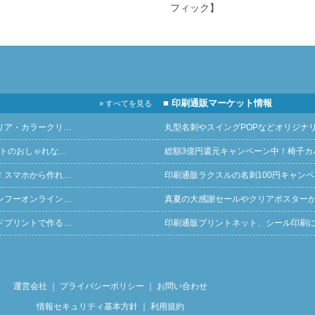
フィック】
■ 印刷通販マーケット情報
» すべてを見る
リア・カラークリ…
丸型名刺やスイングPOPなどオリジナ
ントのおしゃれな…
総額3億円還元キャンペーン中！椅子カ
！スマホから作れ…
印刷通販ラクスルの名刺100円キャン
ンフーオンライン…
真夏の大感謝セールやクリアポスター
ドプリントで作る…
印刷通販プリントネット、シール印刷
運営会社
｜
プライバシーポリシー
｜
お問い合わせ
情報セキュリティ基本方針
｜
利用規約