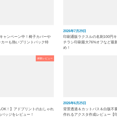
2026年7月29日
元キャンペーン中！椅子カバーや
印刷通販ラクスルの名刺100円
ッカーも熱いプリントパック特
チラシ印刷最大76%オフなど最
め！
体験レビュー
2026年6月25日
もOK！】アドプリントのおしゃれ
背景透過＆カットパス＆白版不
缶バッジをレビュー！
作れるアクスタ作成レビュー【