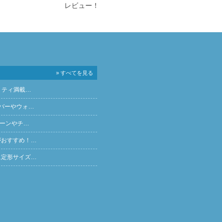
レビュー！
» すべてを見る
リティ満載…
バーやウォ…
ペーンやチ…
がおすすめ！…
に定形サイズ…