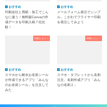
おすすめ
おすすめ
印刷会社と用紙・加工でこん
メールフォーム発注でシンプ
なに違う！無料版Canvaの作
ル。こがわでフライヤー印刷
成データを印刷入稿７社比
を発注してみよう
較！
体験レビュー
体験レビュー
おすすめ
おすすめ
スマホから耐水お名前シール
スマホ・タブレットから名刺
が作成できるアプリ「みんな
注文。名刺作成アプリ「みん
のお名前シール」を注文して
なの名刺２」
みた