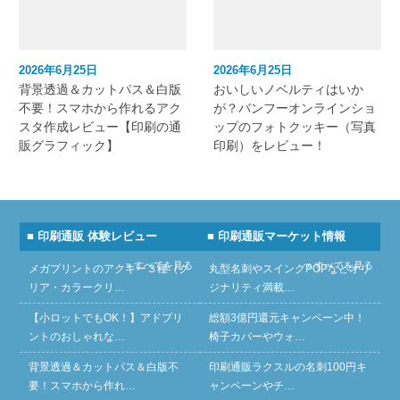
2026年6月25日
2026年6月25日
背景透過＆カットパス＆白版
おいしいノベルティはいか
不要！スマホから作れるアク
が？バンフーオンラインショ
スタ作成レビュー【印刷の通
ップのフォトクッキー（写真
販グラフィック】
印刷）をレビュー！
■ 印刷通販 体験レビュー
■ 印刷通販マーケット情報
» すべてを見る
» すべてを見る
メガプリントのアクキー３種（ク
丸型名刺やスイングPOPなどオリ
リア・カラークリ…
ジナリティ満載…
【小ロットでもOK！】アドプリ
総額3億円還元キャンペーン中！
ントのおしゃれな…
椅子カバーやウォ…
背景透過＆カットパス＆白版不
印刷通販ラクスルの名刺100円キ
要！スマホから作れ…
ャンペーンやチ…