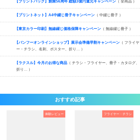
【プリントパック】創業56周年 総額3億円還元キャンペーン
（ 全商品 ）
【プリントネット】A4中綴じ冊子キャンペーン
（ 中綴じ冊子 ）
【東京カラー印刷】無線綴じ価格保障キャンペーン
（ 無線綴じ冊子 ）
【バンフーオンラインショップ】展示会準備早割キャンペーン
（ フライヤ
ー・チラシ、名刺、ポスター、折り… ）
【ラクスル】今月のお得な商品
（ チラシ・フライヤー、冊子・カタログ、
折り… ）
おすすめ記事
体験レビュー
フライヤー・チラシ