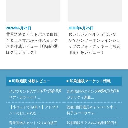
2026年6月25日
2026年6月25日
背景透過＆カットパス＆白版
おいしいノベルティはいか
不要！スマホから作れるアク
が？バンフーオンラインショ
スタ作成レビュー【印刷の通
ップのフォトクッキー（写真
販グラフィック】
印刷）をレビュー！
■ 印刷通販 体験レビュー
■ 印刷通販マーケット情報
» すべてを見る
» すべてを見る
メガプリントのアクキー３種（ク
丸型名刺やスイングPOPなどオリ
リア・カラークリ…
ジナリティ満載…
【小ロットでもOK！】アドプリ
総額3億円還元キャンペーン中！
ントのおしゃれな…
椅子カバーやウォ…
背景透過＆カットパス＆白版不
印刷通販ラクスルの名刺100円キ