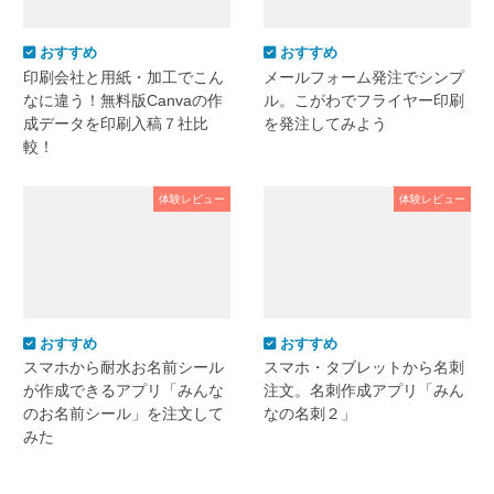
おすすめ
おすすめ
印刷会社と用紙・加工でこん
メールフォーム発注でシンプ
なに違う！無料版Canvaの作
ル。こがわでフライヤー印刷
成データを印刷入稿７社比
を発注してみよう
較！
体験レビュー
体験レビュー
おすすめ
おすすめ
スマホから耐水お名前シール
スマホ・タブレットから名刺
が作成できるアプリ「みんな
注文。名刺作成アプリ「みん
のお名前シール」を注文して
なの名刺２」
みた