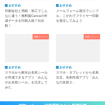
おすすめ
おすすめ
印刷会社と用紙・加工でこん
メールフォーム発注でシンプ
なに違う！無料版Canvaの作
ル。こがわでフライヤー印刷
成データを印刷入稿７社比
を発注してみよう
較！
体験レビュー
体験レビュー
おすすめ
おすすめ
スマホから耐水お名前シール
スマホ・タブレットから名刺
が作成できるアプリ「みんな
注文。名刺作成アプリ「みん
のお名前シール」を注文して
なの名刺２」
みた