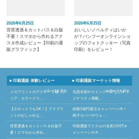
2026年6月25日
2026年6月25日
背景透過＆カットパス＆白版
おいしいノベルティはいか
不要！スマホから作れるアク
が？バンフーオンラインショ
スタ作成レビュー【印刷の通
ップのフォトクッキー（写真
販グラフィック】
印刷）をレビュー！
■ 印刷通販 体験レビュー
■ 印刷通販マーケット情報
» すべてを見る
» すべてを見る
メガプリントのアクキー３種（ク
丸型名刺やスイングPOPなどオリ
リア・カラークリ…
ジナリティ満載…
【小ロットでもOK！】アドプリ
総額3億円還元キャンペーン中！
ントのおしゃれな…
椅子カバーやウォ…
背景透過＆カットパス＆白版不
印刷通販ラクスルの名刺100円キ
要！スマホから作れ…
ャンペーンやチ…