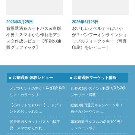
2026年6月25日
2026年6月25日
背景透過＆カットパス＆白版
おいしいノベルティはいか
不要！スマホから作れるアク
が？バンフーオンラインショ
スタ作成レビュー【印刷の通
ップのフォトクッキー（写真
販グラフィック】
印刷）をレビュー！
■ 印刷通販 体験レビュー
■ 印刷通販マーケット情報
» すべてを見る
» すべてを見る
メガプリントのアクキー３種（ク
丸型名刺やスイングPOPなどオリ
リア・カラークリ…
ジナリティ満載…
【小ロットでもOK！】アドプリ
総額3億円還元キャンペーン中！
ントのおしゃれな…
椅子カバーやウォ…
背景透過＆カットパス＆白版不
印刷通販ラクスルの名刺100円キ
要！スマホから作れ…
ャンペーンやチ…