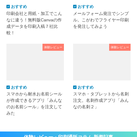
おすすめ
おすすめ
印刷会社と用紙・加工でこん
メールフォーム発注でシンプ
なに違う！無料版Canvaの作
ル。こがわでフライヤー印刷
成データを印刷入稿７社比
を発注してみよう
較！
体験レビュー
体験レビュー
おすすめ
おすすめ
スマホから耐水お名前シール
スマホ・タブレットから名刺
が作成できるアプリ「みんな
注文。名刺作成アプリ「みん
のお名前シール」を注文して
なの名刺２」
みた