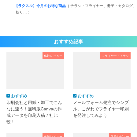
【ラクスル】今月のお得な商品
（ チラシ・フライヤー、冊子・カタログ、
折り… ）
おすすめ記事
体験レビュー
フライヤー・チラシ
おすすめ
おすすめ
印刷会社と用紙・加工でこん
メールフォーム発注でシンプ
なに違う！無料版Canvaの作
ル。こがわでフライヤー印刷
成データを印刷入稿７社比
を発注してみよう
較！
体験レビュー
体験レビュー