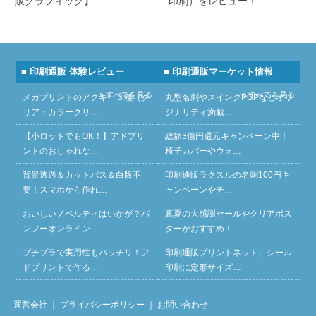
販グラフィック】
印刷）をレビュー！
■ 印刷通販 体験レビュー
■ 印刷通販マーケット情報
» すべてを見る
» すべてを見る
メガプリントのアクキー３種（ク
丸型名刺やスイングPOPなどオリ
リア・カラークリ…
ジナリティ満載…
【小ロットでもOK！】アドプリ
総額3億円還元キャンペーン中！
ントのおしゃれな…
椅子カバーやウォ…
背景透過＆カットパス＆白版不
印刷通販ラクスルの名刺100円キ
要！スマホから作れ…
ャンペーンやチ…
おいしいノベルティはいかが？バ
真夏の大感謝セールやクリアポス
ンフーオンライン…
ターがおすすめ！…
プチプラで実用性もバッチリ！ア
印刷通販プリントネット、シール
ドプリントで作る…
印刷に定形サイズ…
運営会社
｜
プライバシーポリシー
｜
お問い合わせ