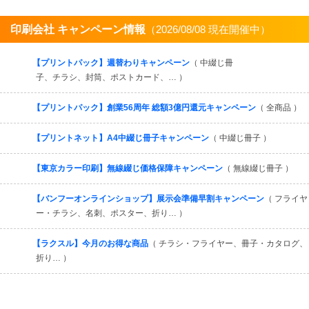
印刷会社 キャンペーン情報
（2026/08/08 現在開催中）
すべてを見る
【プリントパック】週替わりキャンペーン
（ 中綴じ冊
子、チラシ、封筒、ポストカード、… ）
【プリントパック】創業56周年 総額3億円還元キャンペーン
（ 全商品 ）
【プリントネット】A4中綴じ冊子キャンペーン
（ 中綴じ冊子 ）
【東京カラー印刷】無線綴じ価格保障キャンペーン
（ 無線綴じ冊子 ）
【バンフーオンラインショップ】展示会準備早割キャンペーン
（ フライヤ
ー・チラシ、名刺、ポスター、折り… ）
【ラクスル】今月のお得な商品
（ チラシ・フライヤー、冊子・カタログ、
折り… ）