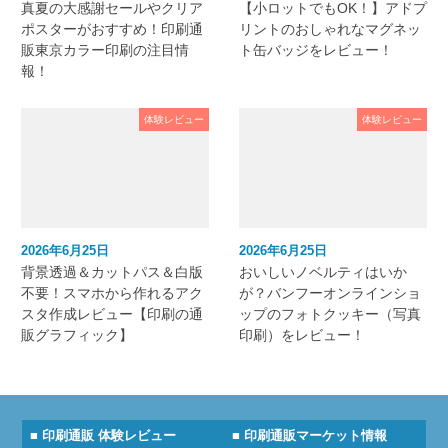
真夏の大感謝セールやクリア
【小ロットでもOK！】アドプ
ポスターがおすすめ！印刷通
リントのおしゃれなマグネッ
販東京カラー印刷の注目情
ト缶バッジをレビュー！
報！
体験レビュー
体験レビュー
2026年6月25日
2026年6月25日
背景透過＆カットパス＆白版
おいしいノベルティはいか
不要！スマホから作れるアク
が？バンフーオンラインショ
スタ作成レビュー【印刷の通
ップのフォトクッキー（写真
販グラフィック】
印刷）をレビュー！
■ 印刷通販 体験レビュー
■ 印刷通販マーケット情報