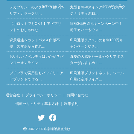
» すべてを見る
» すべてを見る
メガプリントのアクキー３種（ク
丸型名刺やスイングPOPなどオリ
リア・カラークリ…
ジナリティ満載…
【小ロットでもOK！】アドプリ
総額3億円還元キャンペーン中！
ントのおしゃれな…
椅子カバーやウォ…
背景透過＆カットパス＆白版不
印刷通販ラクスルの名刺100円キ
要！スマホから作れ…
ャンペーンやチ…
おいしいノベルティはいかが？バ
真夏の大感謝セールやクリアポス
ンフーオンライン…
ターがおすすめ！…
プチプラで実用性もバッチリ！ア
印刷通販プリントネット、シール
ドプリントで作る…
印刷に定形サイズ…
運営会社
｜
プライバシーポリシー
｜
お問い合わせ
情報セキュリティ基本方針
｜
利用規約
2007-2026 印刷通販徹底比較