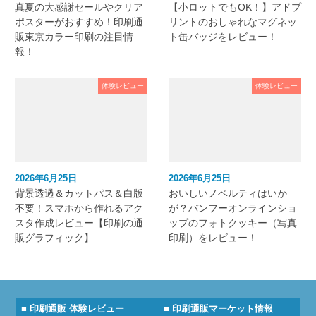
真夏の大感謝セールやクリア
【小ロットでもOK！】アドプ
ポスターがおすすめ！印刷通
リントのおしゃれなマグネッ
販東京カラー印刷の注目情
ト缶バッジをレビュー！
報！
体験レビュー
体験レビュー
2026年6月25日
2026年6月25日
背景透過＆カットパス＆白版
おいしいノベルティはいか
不要！スマホから作れるアク
が？バンフーオンラインショ
スタ作成レビュー【印刷の通
ップのフォトクッキー（写真
販グラフィック】
印刷）をレビュー！
■ 印刷通販 体験レビュー
■ 印刷通販マーケット情報