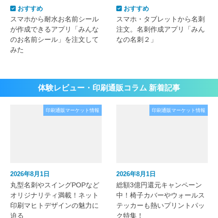
おすすめ
おすすめ
スマホから耐水お名前シール
スマホ・タブレットから名刺
が作成できるアプリ「みんな
注文。名刺作成アプリ「みん
のお名前シール」を注文して
なの名刺２」
みた
体験レビュー・印刷通販コラム 新着記事
印刷通販マーケット情報
印刷通販マーケット情報
2026年8月1日
2026年8月1日
丸型名刺やスイングPOPなど
総額3億円還元キャンペーン
オリジナリティ満載！ネット
中！椅子カバーやウォールス
印刷マヒトデザインの魅力に
テッカーも熱いプリントパッ
迫る
ク特集！