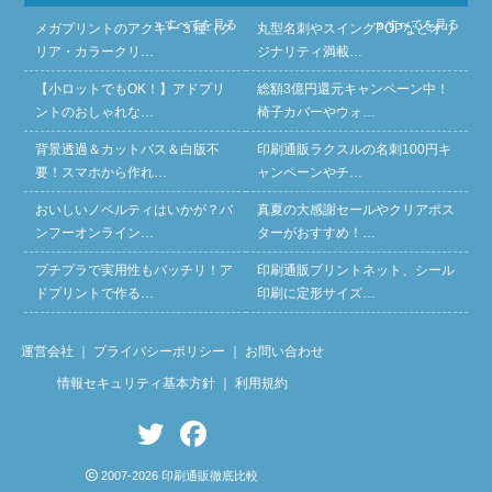
» すべてを見る
» すべてを見る
メガプリントのアクキー３種（ク
丸型名刺やスイングPOPなどオリ
リア・カラークリ…
ジナリティ満載…
【小ロットでもOK！】アドプリ
総額3億円還元キャンペーン中！
ントのおしゃれな…
椅子カバーやウォ…
背景透過＆カットパス＆白版不
印刷通販ラクスルの名刺100円キ
要！スマホから作れ…
ャンペーンやチ…
おいしいノベルティはいかが？バ
真夏の大感謝セールやクリアポス
ンフーオンライン…
ターがおすすめ！…
プチプラで実用性もバッチリ！ア
印刷通販プリントネット、シール
ドプリントで作る…
印刷に定形サイズ…
運営会社
｜
プライバシーポリシー
｜
お問い合わせ
情報セキュリティ基本方針
｜
利用規約
2007-2026 印刷通販徹底比較